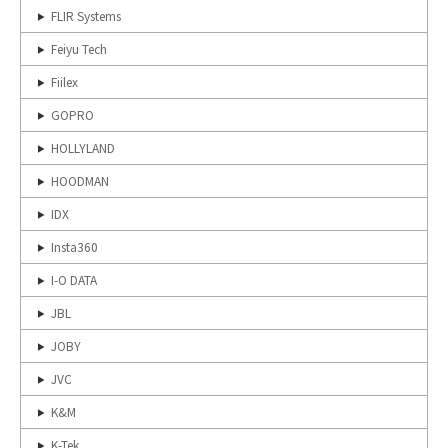
FLIR Systems
Feiyu Tech
Fiilex
GOPRO
HOLLYLAND
HOODMAN
IDX
Insta360
I-O DATA
JBL
JOBY
JVC
K&M
K-Tek