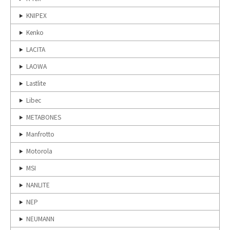
KNIPEX
Kenko
LACITA
LAOWA
Lastlite
Libec
METABONES
Manfrotto
Motorola
MSI
NANLITE
NEP
NEUMANN