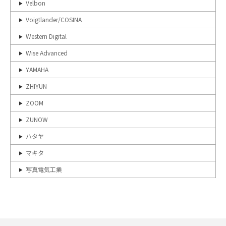
Velbon
Voigtlander/COSINA
Western Digital
Wise Advanced
YAMAHA
ZHIYUN
ZOOM
ZUNOW
ハタヤ
マキタ
写真電気工業