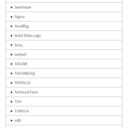
Sennheiser
Sigma
SmallRig
Solid State Logic
Sony
suntech
TASCAM
TASCAM[olq]
TENTACLE
Technical Farm
TOA
TOMOCA
vdB