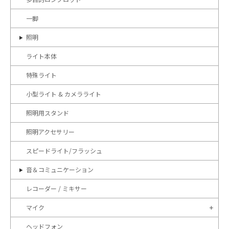
一脚
照明
ライト本体
特殊ライト
小型ライト & カメラライト
照明用スタンド
照明アクセサリー
スピードライト/フラッシュ
音＆コミュニケーション
レコーダー / ミキサー
マイク
ヘッドフォン