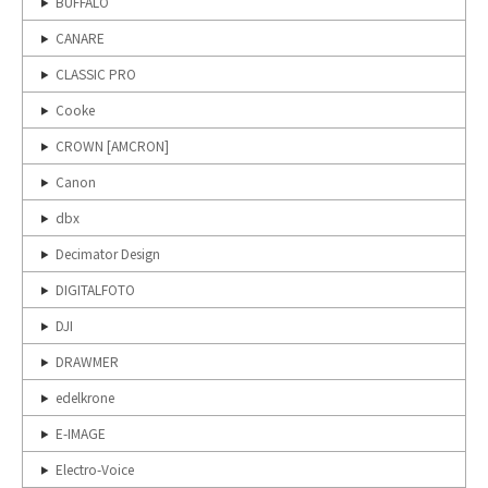
BUFFALO
CANARE
CLASSIC PRO
Cooke
CROWN [AMCRON]
Canon
dbx
Decimator Design
DIGITALFOTO
DJI
DRAWMER
edelkrone
E-IMAGE
Electro-Voice