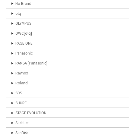
No Brand
olq
OLYMPUS
OWC[olq]
PAGE ONE
Panasonic
RAMSA [Panasonic]
Raynox
Roland
SDS
SHURE
STAGE EVOLUTION
Sachtler
SanDisk