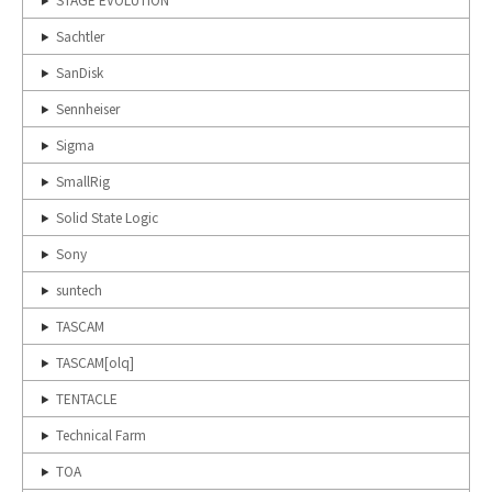
Sachtler
SanDisk
Sennheiser
Sigma
SmallRig
Solid State Logic
Sony
suntech
TASCAM
TASCAM[olq]
TENTACLE
Technical Farm
TOA