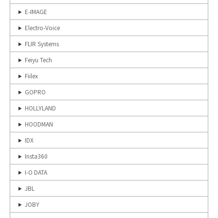
E-IMAGE
Electro-Voice
FLIR Systems
Feiyu Tech
Fiilex
GOPRO
HOLLYLAND
HOODMAN
IDX
Insta360
I-O DATA
JBL
JOBY