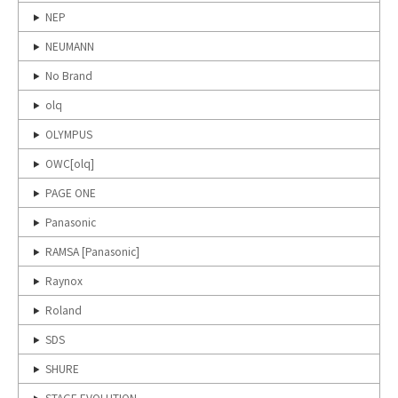
NEP
NEUMANN
No Brand
olq
OLYMPUS
OWC[olq]
PAGE ONE
Panasonic
RAMSA [Panasonic]
Raynox
Roland
SDS
SHURE
STAGE EVOLUTION