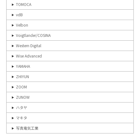
TOMOCA
vdB
Velbon
Voigtlander/COSINA
Western Digital
Wise Advanced
YAMAHA
ZHIYUN
ZOOM
ZUNOW
ハタヤ
マキタ
写真電気工業