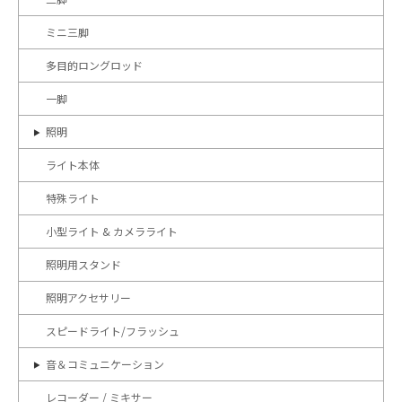
ミニ三脚
多目的ロングロッド
一脚
照明
ライト本体
特殊ライト
小型ライト & カメラライト
照明用スタンド
照明アクセサリー
スピードライト/フラッシュ
音＆コミュニケーション
レコーダー / ミキサー