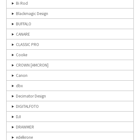
Bi Rod
Blackmagic Design
BUFFALO
CANARE
CLASSIC PRO
Cooke
CROWN [AMCRON]
Canon
dbx
Decimator Design
DIGITALFOTO
DJI
DRAWMER
edelkrone