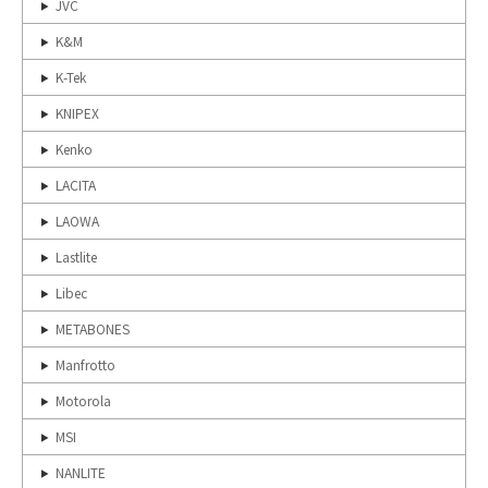
JVC
K&M
K-Tek
KNIPEX
Kenko
LACITA
LAOWA
Lastlite
Libec
METABONES
Manfrotto
Motorola
MSI
NANLITE