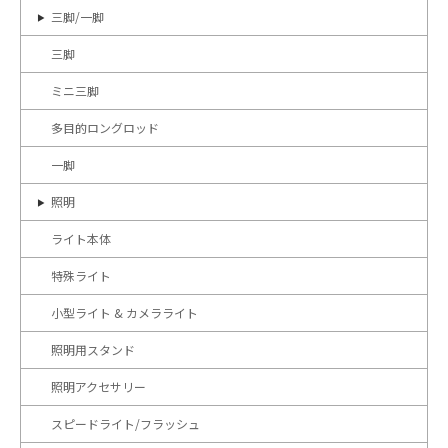
三脚/一脚
三脚
ミニ三脚
多目的ロングロッド
一脚
照明
ライト本体
特殊ライト
小型ライト & カメラライト
照明用スタンド
照明アクセサリー
スピードライト/フラッシュ