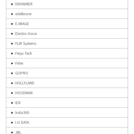
DRAWMER
edelkrone
E-IMAGE
Electro-Voice
FLIR Systems
Feiyu Tech
Fiilex
GOPRO
HOLLYLAND
HOODMAN
IDX
Insta360
I-O DATA
JBL