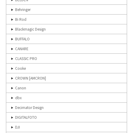
Behringer
Bi Rod
Blackmagic Design
BUFFALO
CANARE
CLASSIC PRO
Cooke
CROWN [AMCRON]
Canon
dbx
Decimator Design
DIGITALFOTO
DJI