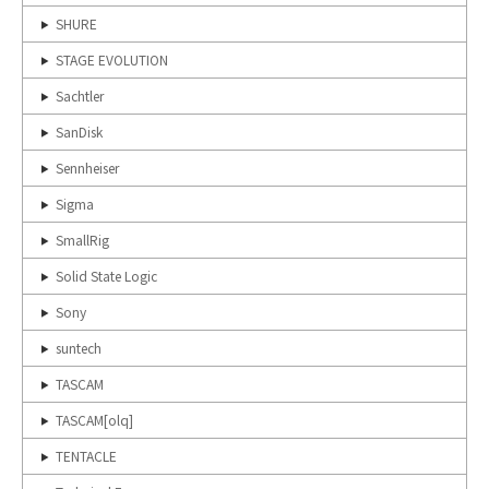
SHURE
STAGE EVOLUTION
Sachtler
SanDisk
Sennheiser
Sigma
SmallRig
Solid State Logic
Sony
suntech
TASCAM
TASCAM[olq]
TENTACLE