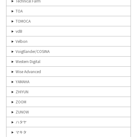
Technical Farm
TOA
TOMOCA
vdB
Velbon
Voigtlander/COSINA
Western Digital
Wise Advanced
YAMAHA
ZHIYUN
ZOOM
ZUNOW
ハタヤ
マキタ