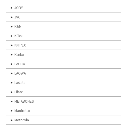
JOBY
JVC
K&M
K-Tek
KNIPEX
Kenko
LACITA
LAOWA
Lastlite
Libec
METABONES
Manfrotto
Motorola