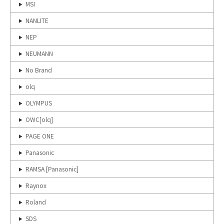
MSI
NANLITE
NEP
NEUMANN
No Brand
olq
OLYMPUS
OWC[olq]
PAGE ONE
Panasonic
RAMSA [Panasonic]
Raynox
Roland
SDS