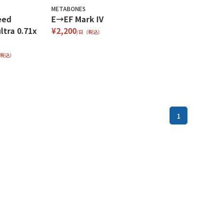
METABONES
eed
E→EF Mark IV
ltra 0.71x
¥2,200
/日（税込）
（税込）
1