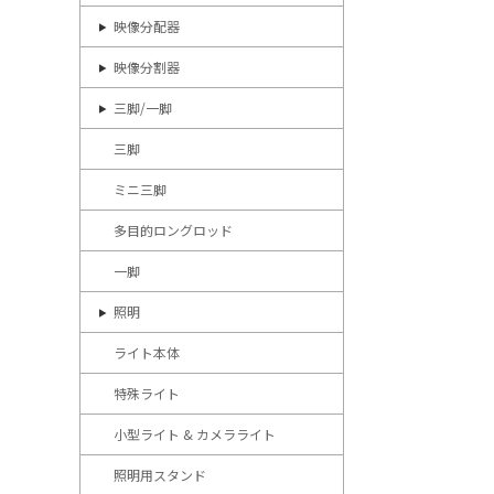
映像分配器
映像分割器
三脚/一脚
三脚
ミニ三脚
多目的ロングロッド
一脚
照明
ライト本体
特殊ライト
小型ライト & カメラライト
照明用スタンド