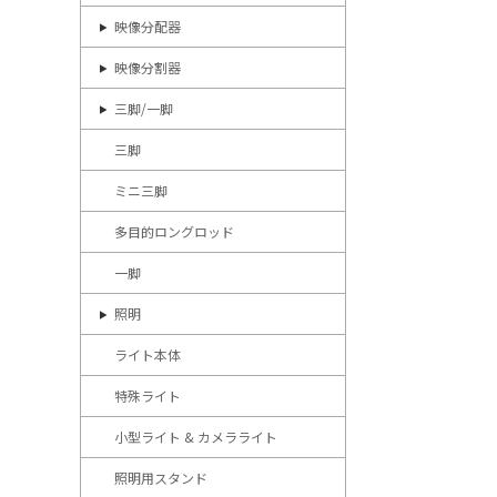
映像分配器
映像分割器
三脚/一脚
三脚
ミニ三脚
多目的ロングロッド
一脚
照明
ライト本体
特殊ライト
小型ライト & カメラライト
照明用スタンド