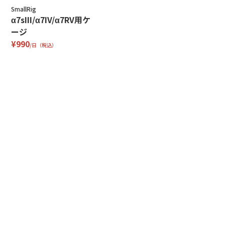
SmallRig
α7sIII/α7IV/α7RV用ケ
ージ
¥990
/日（税込）