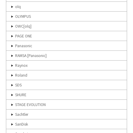
olq
OLYMPUS
OWC[olq]
PAGE ONE
Panasonic
RAMSA [Panasonic]
Raynox
Roland
SDS
SHURE
STAGE EVOLUTION
Sachtler
SanDisk