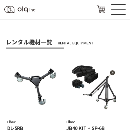
レンタル機材一覧
RENTAL EQUIPMENT
Libec
Libec
DL-5RB
JB40 KIT + SP-6B