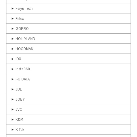
Feiyu Tech
Fiilex
GOPRO
HOLLYLAND
HOODMAN
IDX
Insta360
I-O DATA
JBL
JOBY
JVC
K&M
K-Tek