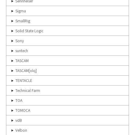
Sennheiser
Sigma
SmallRig
Solid State Logic
Sony
suntech
TASCAM
TASCAM[olq]
TENTACLE
Technical Farm
TOA
TOMOCA
vdB
Velbon