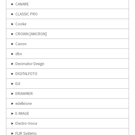
CANARE
CLASSIC PRO
Cooke
CROWN [AMCRON]
Canon
dbx
Decimator Design
DIGITALFOTO
DJI
DRAWMER
edelkrone
E-IMAGE
Electro-Voice
FLIR Systems