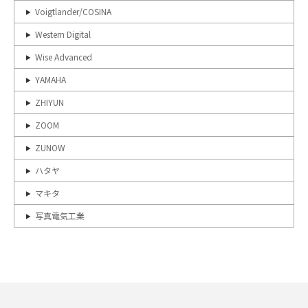
Voigtlander/COSINA
Western Digital
Wise Advanced
YAMAHA
ZHIYUN
ZOOM
ZUNOW
ハタヤ
マキタ
写真電気工業