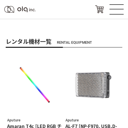
レンタル機材一覧
RENTAL EQUIPMENT
Aputure
Aputure
Amaran T4c [LED RGB チ
AL-F7 [NP-F970, USB,D-