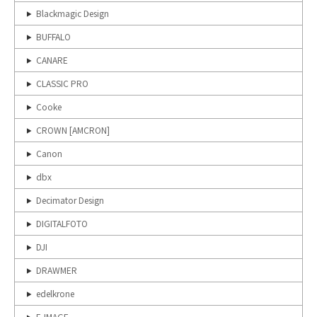
Blackmagic Design
BUFFALO
CANARE
CLASSIC PRO
Cooke
CROWN [AMCRON]
Canon
dbx
Decimator Design
DIGITALFOTO
DJI
DRAWMER
edelkrone
E-IMAGE