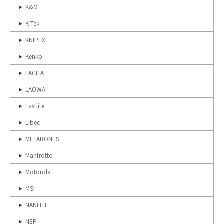
K&M
K-Tek
KNIPEX
Kenko
LACITA
LAOWA
Lastlite
Libec
METABONES
Manfrotto
Motorola
MSI
NANLITE
NEP