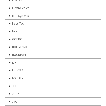
Electro-Voice
FLIR Systems
Feiyu Tech
Fiilex
GOPRO
HOLLYLAND
HOODMAN
IDX
Insta360
I-O DATA
JBL
JOBY
JVC