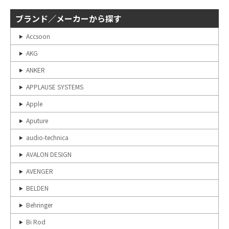
ブランド／メーカーから探す
Accsoon
AKG
ANKER
APPLAUSE SYSTEMS
Apple
Aputure
audio-technica
AVALON DESIGN
AVENGER
BELDEN
Behringer
Bi Rod