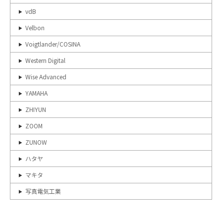
vdB
Velbon
Voigtlander/COSINA
Western Digital
Wise Advanced
YAMAHA
ZHIYUN
ZOOM
ZUNOW
ハタヤ
マキタ
写真電気工業