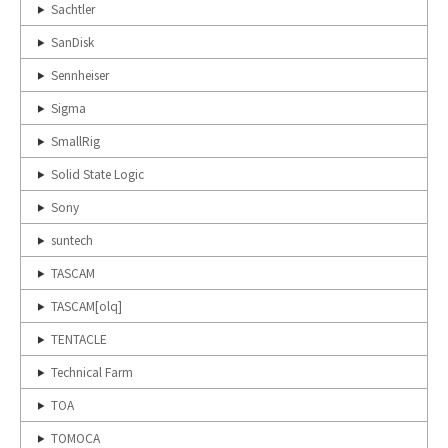
Sachtler
SanDisk
Sennheiser
Sigma
SmallRig
Solid State Logic
Sony
suntech
TASCAM
TASCAM[olq]
TENTACLE
Technical Farm
TOA
TOMOCA