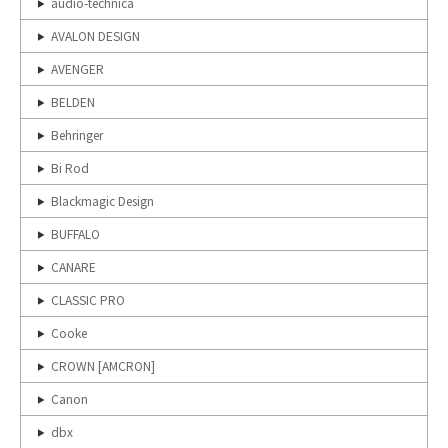
audio-technica
AVALON DESIGN
AVENGER
BELDEN
Behringer
Bi Rod
Blackmagic Design
BUFFALO
CANARE
CLASSIC PRO
Cooke
CROWN [AMCRON]
Canon
dbx