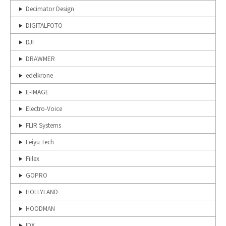
Decimator Design
DIGITALFOTO
DJI
DRAWMER
edelkrone
E-IMAGE
Electro-Voice
FLIR Systems
Feiyu Tech
Fiilex
GOPRO
HOLLYLAND
HOODMAN
IDX