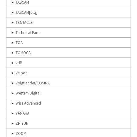
TASCAM
TASCAM[olq]
TENTACLE
Technical Farm
TOA
TOMOCA
vdB
Velbon
Voigtlander/COSINA
Western Digital
Wise Advanced
YAMAHA
ZHIYUN
ZOOM