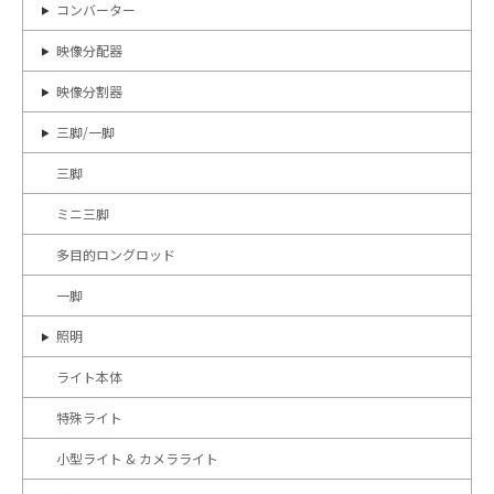
コンバーター
映像分配器
映像分割器
三脚/一脚
三脚
ミニ三脚
多目的ロングロッド
一脚
照明
ライト本体
特殊ライト
小型ライト & カメラライト