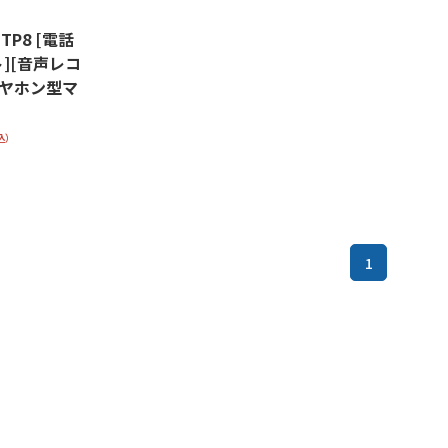
 TP8 [電話
][音声レコ
イヤホン型マ
込）
1