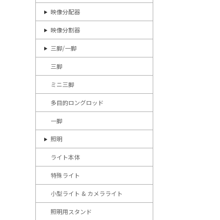
映像分配器
映像分割器
三脚/一脚
三脚
ミニ三脚
多目的ロングロッド
一脚
照明
ライト本体
特殊ライト
小型ライト & カメラライト
照明用スタンド