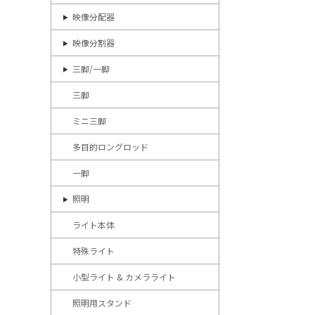
映像分配器
映像分割器
三脚/一脚
三脚
ミニ三脚
多目的ロングロッド
一脚
照明
ライト本体
特殊ライト
小型ライト & カメラライト
照明用スタンド