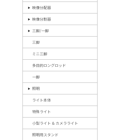
映像分配器
映像分割器
三脚/一脚
三脚
ミニ三脚
多目的ロングロッド
一脚
照明
ライト本体
特殊ライト
小型ライト & カメラライト
照明用スタンド