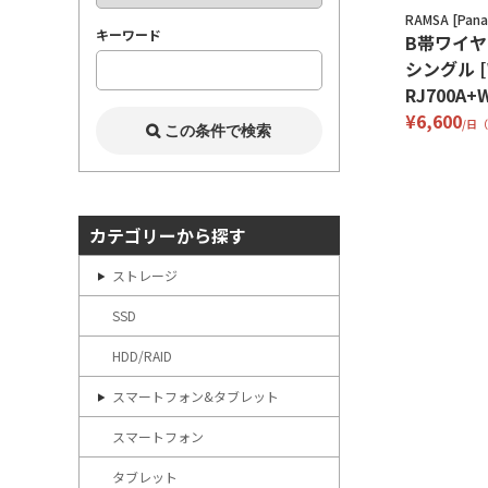
RAMSA [Pana
キーワード
B帯ワイ
シングル [
RJ700A+W
¥6,600
/日
カテゴリーから探す
ストレージ
SSD
HDD/RAID
スマートフォン&タブレット
スマートフォン
タブレット