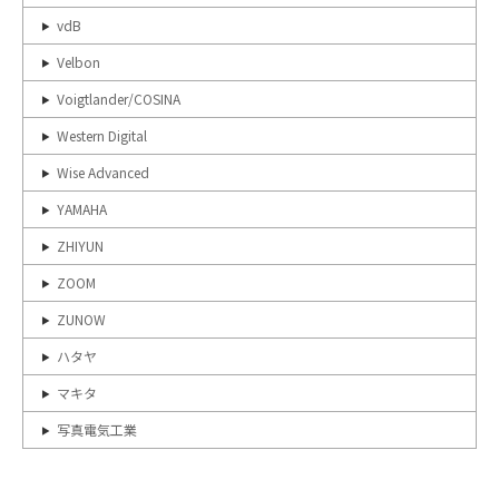
vdB
Velbon
Voigtlander/COSINA
Western Digital
Wise Advanced
YAMAHA
ZHIYUN
ZOOM
ZUNOW
ハタヤ
マキタ
写真電気工業