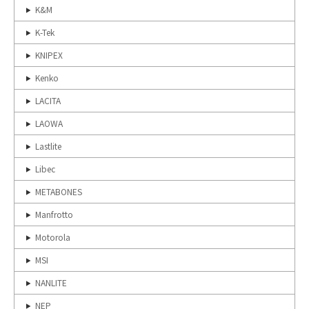
K&M
K-Tek
KNIPEX
Kenko
LACITA
LAOWA
Lastlite
Libec
METABONES
Manfrotto
Motorola
MSI
NANLITE
NEP