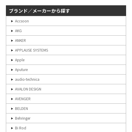
ブランド／メーカーから探す
Accsoon
AKG
ANKER
APPLAUSE SYSTEMS
Apple
Aputure
audio-technica
AVALON DESIGN
AVENGER
BELDEN
Behringer
Bi Rod