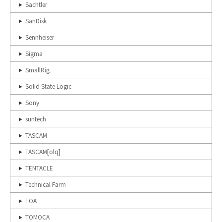
Sachtler
SanDisk
Sennheiser
Sigma
SmallRig
Solid State Logic
Sony
suntech
TASCAM
TASCAM[olq]
TENTACLE
Technical Farm
TOA
TOMOCA