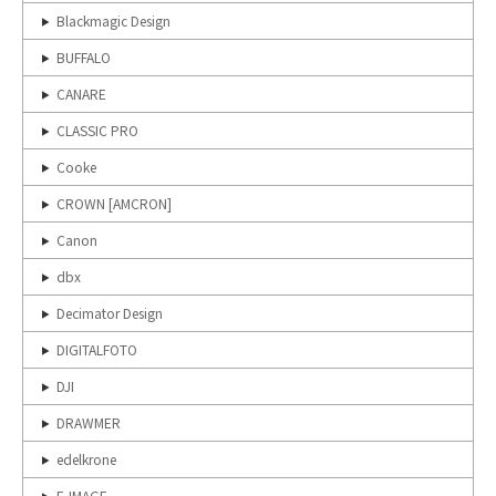
Blackmagic Design
BUFFALO
CANARE
CLASSIC PRO
Cooke
CROWN [AMCRON]
Canon
dbx
Decimator Design
DIGITALFOTO
DJI
DRAWMER
edelkrone
E-IMAGE