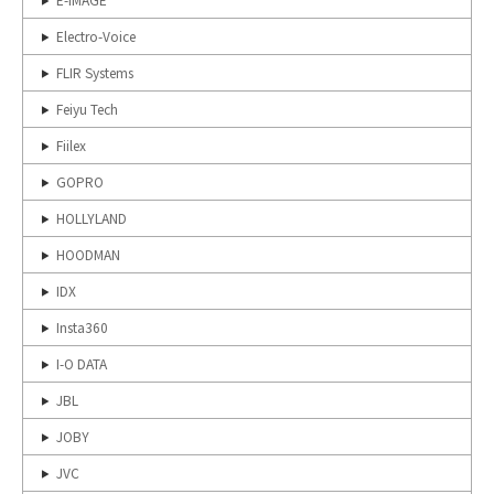
Electro-Voice
FLIR Systems
Feiyu Tech
Fiilex
GOPRO
HOLLYLAND
HOODMAN
IDX
Insta360
I-O DATA
JBL
JOBY
JVC