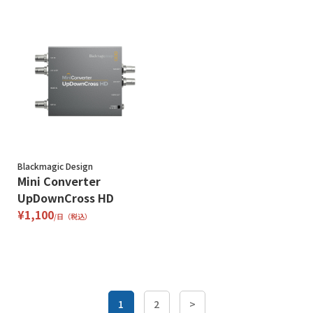
Blackmagic Design
Mini Converter
UpDownCross HD
¥1,100
/日（税込）
1
2
>