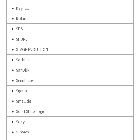
Raynox
Roland
SDS
SHURE
STAGE EVOLUTION
Sachtler
SanDisk
Sennheiser
Sigma
SmallRig
Solid State Logic
Sony
suntech