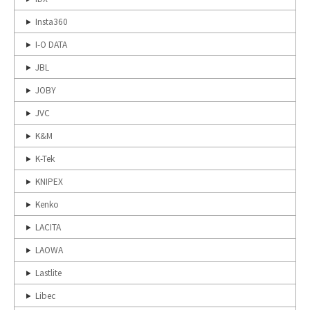
Insta360
I-O DATA
JBL
JOBY
JVC
K&M
K-Tek
KNIPEX
Kenko
LACITA
LAOWA
Lastlite
Libec