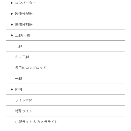
コンバーター
映像分配器
映像分割器
三脚/一脚
三脚
ミニ三脚
多目的ロングロッド
一脚
照明
ライト本体
特殊ライト
小型ライト & カメラライト