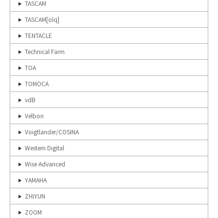
TASCAM
TASCAM[olq]
TENTACLE
Technical Farm
TOA
TOMOCA
vdB
Velbon
Voigtlander/COSINA
Western Digital
Wise Advanced
YAMAHA
ZHIYUN
ZOOM