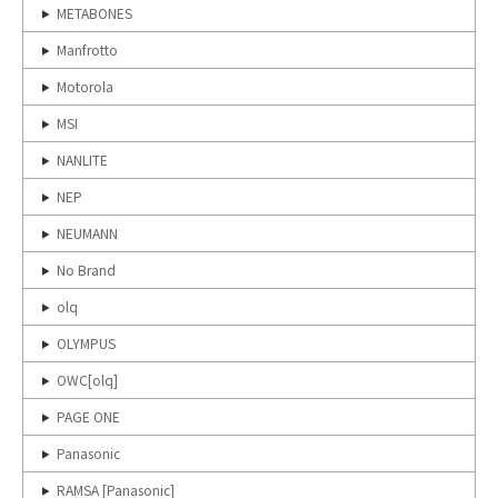
METABONES
Manfrotto
Motorola
MSI
NANLITE
NEP
NEUMANN
No Brand
olq
OLYMPUS
OWC[olq]
PAGE ONE
Panasonic
RAMSA [Panasonic]