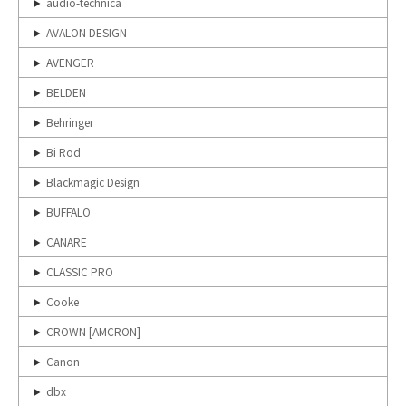
audio-technica
AVALON DESIGN
AVENGER
BELDEN
Behringer
Bi Rod
Blackmagic Design
BUFFALO
CANARE
CLASSIC PRO
Cooke
CROWN [AMCRON]
Canon
dbx