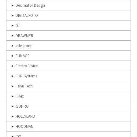
Decimator Design
DIGITALFOTO
DJI
DRAWMER
edelkrone
E-IMAGE
Electro-Voice
FLIR Systems
Feiyu Tech
Fiilex
GOPRO
HOLLYLAND
HOODMAN
IDX