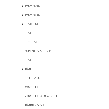
映像分配器
映像分割器
三脚/一脚
三脚
ミニ三脚
多目的ロングロッド
一脚
照明
ライト本体
特殊ライト
小型ライト & カメラライト
照明用スタンド