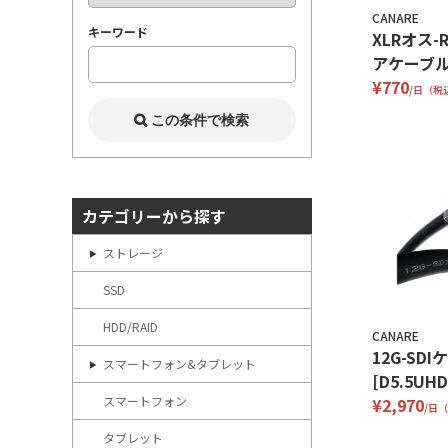
CANARE
キーワード
XLRオス-
アケーブル
¥770
/日（税
カテゴリーから探す
ストレージ
SSD
HDD/RAID
CANARE
12G-SDI
スマートフォン&タブレット
[D5.5UHD
スマートフォン
¥2,970
/日
タブレット