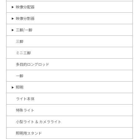
映像分配器
映像分割器
三脚/一脚
三脚
ミニ三脚
多目的ロングロッド
一脚
照明
ライト本体
特殊ライト
小型ライト & カメラライト
照明用スタンド