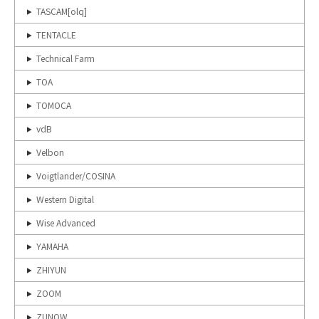
TASCAM[olq]
TENTACLE
Technical Farm
TOA
TOMOCA
vdB
Velbon
Voigtlander/COSINA
Western Digital
Wise Advanced
YAMAHA
ZHIYUN
ZOOM
ZUNOW