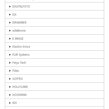
DIGITALFOTO
DJI
DRAWMER
edelkrone
E-IMAGE
Electro-Voice
FLIR Systems
Feiyu Tech
Fiilex
GOPRO
HOLLYLAND
HOODMAN
IDX