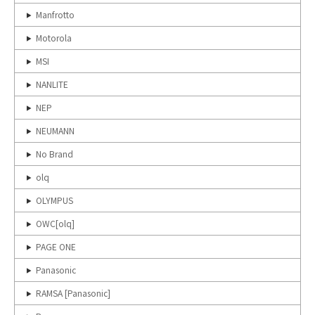
Manfrotto
Motorola
MSI
NANLITE
NEP
NEUMANN
No Brand
olq
OLYMPUS
OWC[olq]
PAGE ONE
Panasonic
RAMSA [Panasonic]