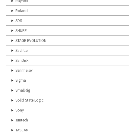
Raynox
Roland
SDS
SHURE
STAGE EVOLUTION
Sachtler
SanDisk
Sennheiser
Sigma
SmallRig
Solid State Logic
Sony
suntech
TASCAM