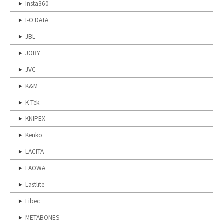
Insta360
I-O DATA
JBL
JOBY
JVC
K&M
K-Tek
KNIPEX
Kenko
LACITA
LAOWA
Lastlite
Libec
METABONES