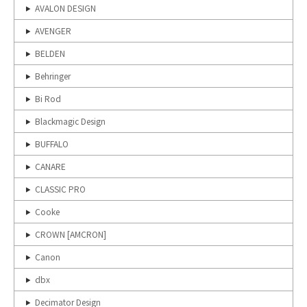
AVALON DESIGN
AVENGER
BELDEN
Behringer
Bi Rod
Blackmagic Design
BUFFALO
CANARE
CLASSIC PRO
Cooke
CROWN [AMCRON]
Canon
dbx
Decimator Design