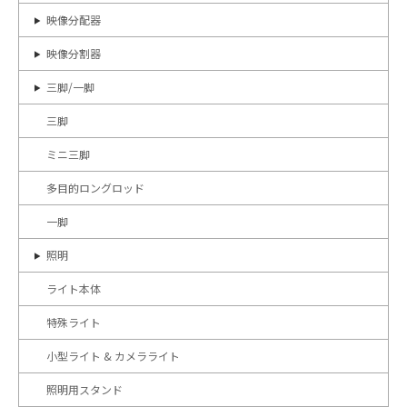
映像分配器
映像分割器
三脚/一脚
三脚
ミニ三脚
多目的ロングロッド
一脚
照明
ライト本体
特殊ライト
小型ライト & カメラライト
照明用スタンド