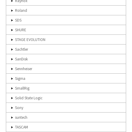
Raynox
Roland
SDS
SHURE
STAGE EVOLUTION
Sachtler
SanDisk
Sennheiser
Sigma
SmallRig
Solid State Logic
Sony
suntech
TASCAM