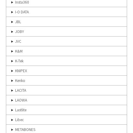
Insta360
I-O DATA
JBL
JOBY
JVC
K&M
K-Tek
KNIPEX
Kenko
LACITA
LAOWA
Lastlite
Libec
METABONES