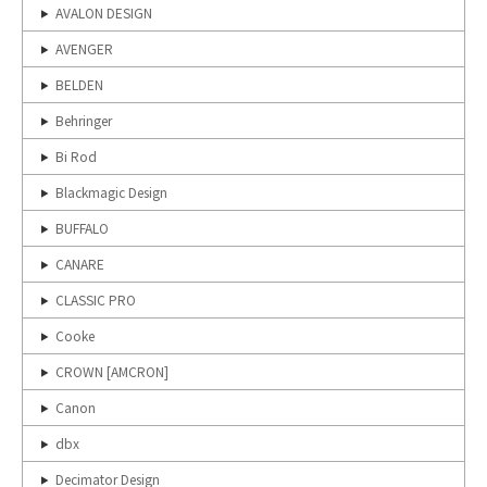
AVALON DESIGN
AVENGER
BELDEN
Behringer
Bi Rod
Blackmagic Design
BUFFALO
CANARE
CLASSIC PRO
Cooke
CROWN [AMCRON]
Canon
dbx
Decimator Design