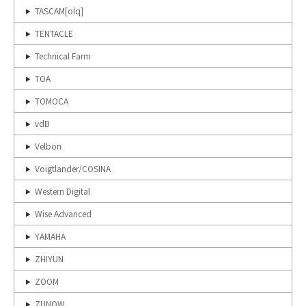
TASCAM[olq]
TENTACLE
Technical Farm
TOA
TOMOCA
vdB
Velbon
Voigtlander/COSINA
Western Digital
Wise Advanced
YAMAHA
ZHIYUN
ZOOM
ZUNOW