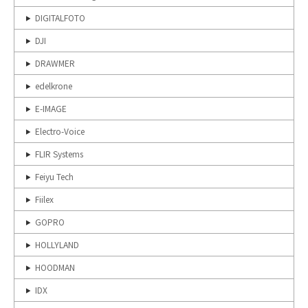
DIGITALFOTO
DJI
DRAWMER
edelkrone
E-IMAGE
Electro-Voice
FLIR Systems
Feiyu Tech
Fiilex
GOPRO
HOLLYLAND
HOODMAN
IDX