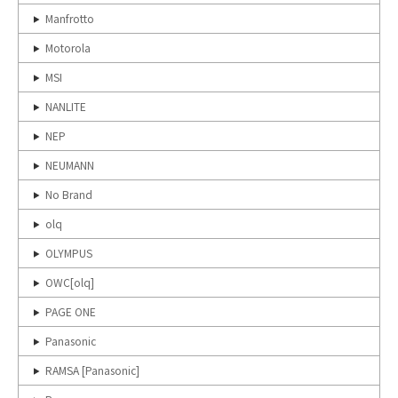
Manfrotto
Motorola
MSI
NANLITE
NEP
NEUMANN
No Brand
olq
OLYMPUS
OWC[olq]
PAGE ONE
Panasonic
RAMSA [Panasonic]