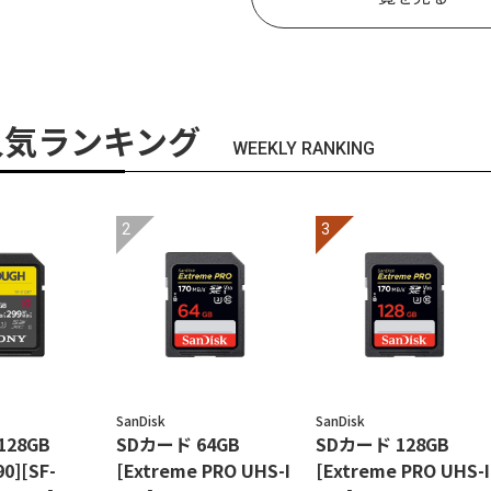
人気ランキング
WEEKLY RANKING
SanDisk
SanDisk
128GB
SDカード 64GB
SDカード 128GB
90][SF-
[Extreme PRO UHS-I
[Extreme PRO UHS-I