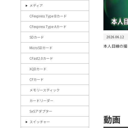
メディア
CFexpress Type Bカード
CFexpress Type Aカード
2026.06.12
SDカード
本人目線の撮
MicroSDカード
CFast2.0カード
XQDカード
CFカード
メモリースティック
カードリーダー
SxSアダプター
動画
スイッチャー