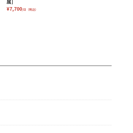
属]
¥7,700
/日（税込）