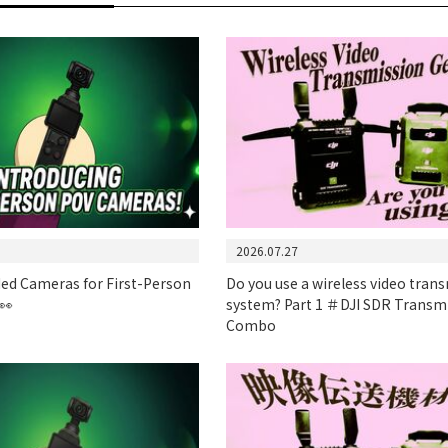
2026.07.27
 Cameras for First-Person
Do you use a wireless video tran
👀
system? Part 1 ＃DJI SDR Transm
Combo