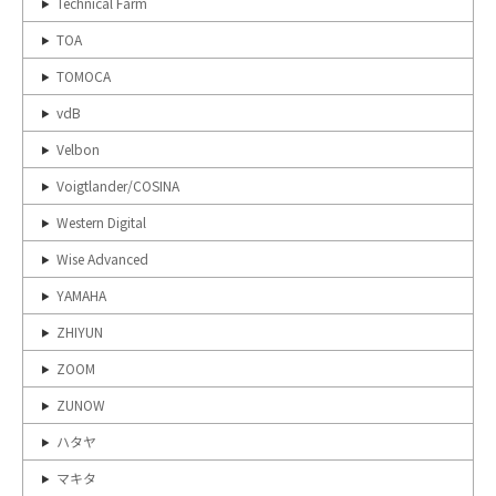
Technical Farm
TOA
TOMOCA
vdB
Velbon
Voigtlander/COSINA
Western Digital
Wise Advanced
YAMAHA
ZHIYUN
ZOOM
ZUNOW
ハタヤ
マキタ