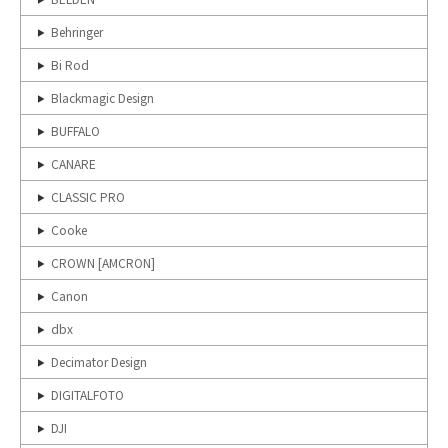
Behringer
Bi Rod
Blackmagic Design
BUFFALO
CANARE
CLASSIC PRO
Cooke
CROWN [AMCRON]
Canon
dbx
Decimator Design
DIGITALFOTO
DJI