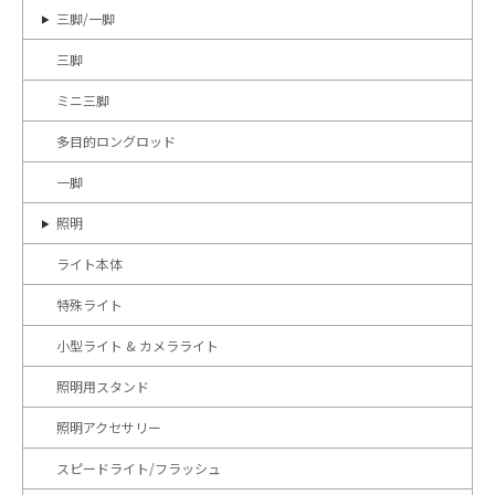
三脚/一脚
三脚
ミニ三脚
多目的ロングロッド
一脚
照明
ライト本体
特殊ライト
小型ライト & カメラライト
照明用スタンド
照明アクセサリー
スピードライト/フラッシュ