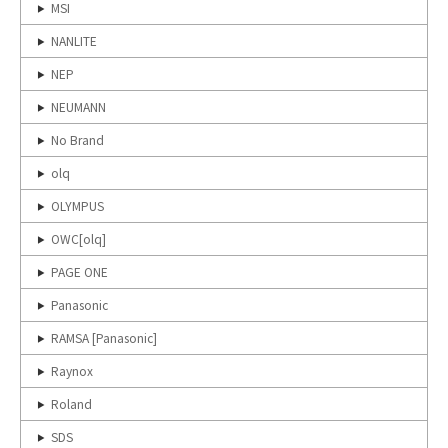
MSI
NANLITE
NEP
NEUMANN
No Brand
olq
OLYMPUS
OWC[olq]
PAGE ONE
Panasonic
RAMSA [Panasonic]
Raynox
Roland
SDS