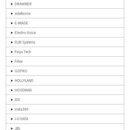
DRAWMER
edelkrone
E-IMAGE
Electro-Voice
FLIR Systems
Feiyu Tech
Fiilex
GOPRO
HOLLYLAND
HOODMAN
IDX
Insta360
I-O DATA
JBL