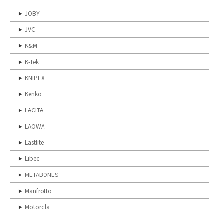
JOBY
JVC
K&M
K-Tek
KNIPEX
Kenko
LACITA
LAOWA
Lastlite
Libec
METABONES
Manfrotto
Motorola