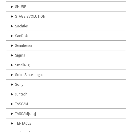
SHURE
STAGE EVOLUTION
Sachtler
SanDisk
Sennheiser
Sigma
SmallRig
Solid State Logic
Sony
suntech
TASCAM
TASCAM[olq]
TENTACLE