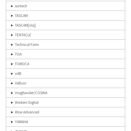
suntech
TASCAM
TASCAM[olq]
TENTACLE
Technical Farm
TOA
TOMOCA
vdB
Velbon
Voigtlander/COSINA
Western Digital
Wise Advanced
YAMAHA