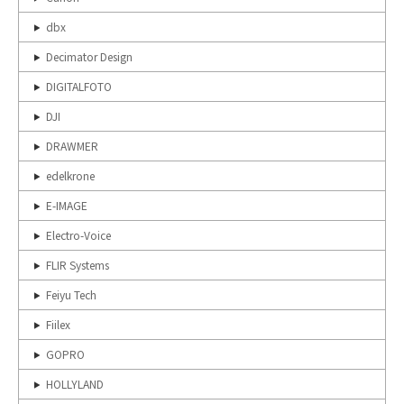
dbx
Decimator Design
DIGITALFOTO
DJI
DRAWMER
edelkrone
E-IMAGE
Electro-Voice
FLIR Systems
Feiyu Tech
Fiilex
GOPRO
HOLLYLAND