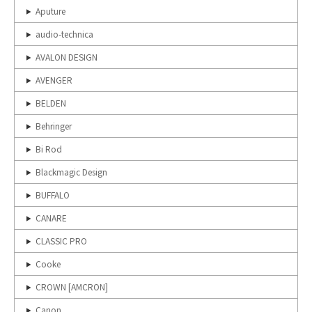
Aputure
audio-technica
AVALON DESIGN
AVENGER
BELDEN
Behringer
Bi Rod
Blackmagic Design
BUFFALO
CANARE
CLASSIC PRO
Cooke
CROWN [AMCRON]
Canon