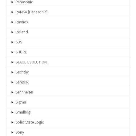
Panasonic
RAMSA [Panasonic]
Raynox
Roland
SDS
SHURE
STAGE EVOLUTION
Sachtler
SanDisk
Sennheiser
Sigma
SmallRig
Solid State Logic
Sony