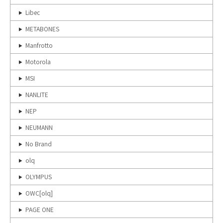
Libec
METABONES
Manfrotto
Motorola
MSI
NANLITE
NEP
NEUMANN
No Brand
olq
OLYMPUS
OWC[olq]
PAGE ONE