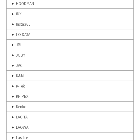
HOODMAN
IDX
Insta360
I-O DATA
JBL
JOBY
JVC
K&M
K-Tek
KNIPEX
Kenko
LACITA
LAOWA
Lastlite