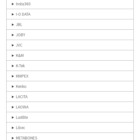
Insta360
I-O DATA
JBL
JOBY
JVC
K&M
K-Tek
KNIPEX
Kenko
LACITA
LAOWA
Lastlite
Libec
METABONES