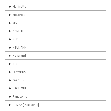
Manfrotto
Motorola
MSI
NANLITE
NEP
NEUMANN
No Brand
olq
OLYMPUS
OWC[olq]
PAGE ONE
Panasonic
RAMSA [Panasonic]