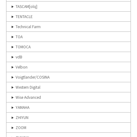
TASCAM[olq]
TENTACLE
Technical Farm
TOA
TOMOCA
vdB
Velbon
Voigtlander/COSINA
Western Digital
Wise Advanced
YAMAHA
ZHIYUN
ZOOM