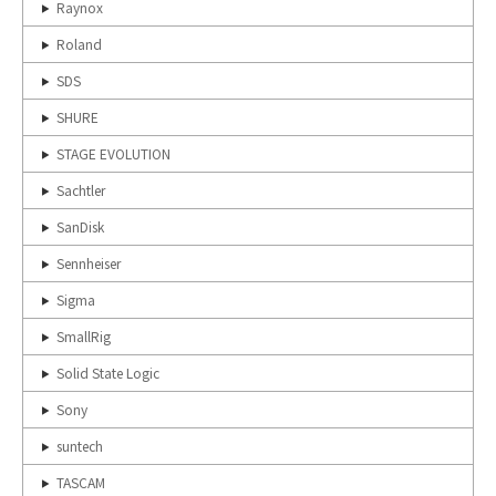
Raynox
Roland
SDS
SHURE
STAGE EVOLUTION
Sachtler
SanDisk
Sennheiser
Sigma
SmallRig
Solid State Logic
Sony
suntech
TASCAM