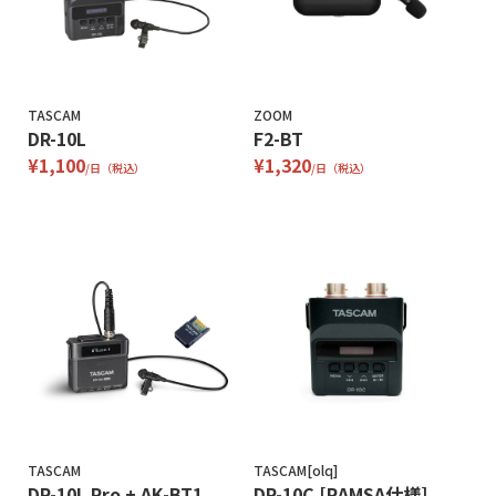
TASCAM
ZOOM
DR-10L
F2-BT
¥1,100
¥1,320
/日（税込）
/日（税込）
TASCAM
TASCAM[olq]
DR-10L Pro + AK-BT1
DR-10C [RAMSA仕様]