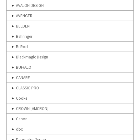
AVALON DESIGN
AVENGER
BELDEN
Behringer
Bi Rod
Blackmagic Design
BUFFALO
CANARE
CLASSIC PRO
Cooke
CROWN [AMCRON]
Canon
dbx
Decimator Design