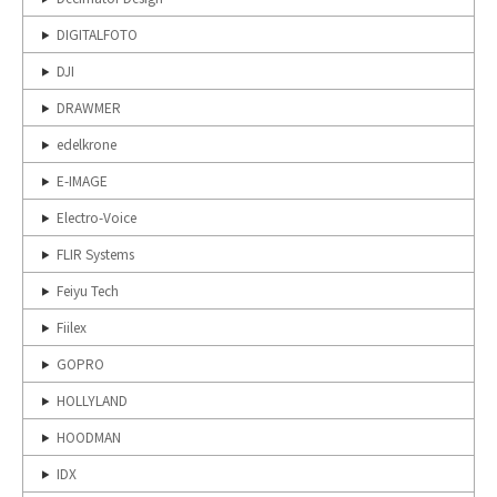
DIGITALFOTO
DJI
DRAWMER
edelkrone
E-IMAGE
Electro-Voice
FLIR Systems
Feiyu Tech
Fiilex
GOPRO
HOLLYLAND
HOODMAN
IDX