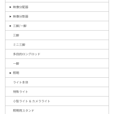
映像分配器
映像分割器
三脚/一脚
三脚
ミニ三脚
多目的ロングロッド
一脚
照明
ライト本体
特殊ライト
小型ライト & カメラライト
照明用スタンド