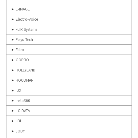
E-IMAGE
Electro-Voice
FLIR Systems
Feiyu Tech
Fiilex
GOPRO
HOLLYLAND
HOODMAN
IDX
Insta360
I-O DATA
JBL
JOBY