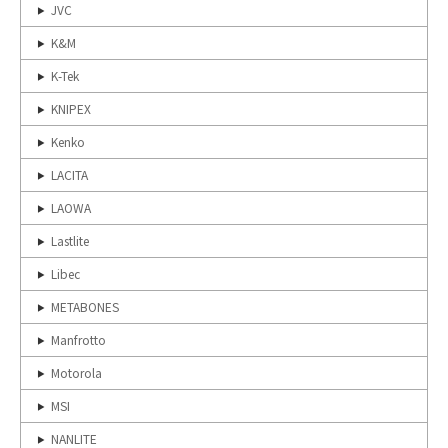
JVC
K&M
K-Tek
KNIPEX
Kenko
LACITA
LAOWA
Lastlite
Libec
METABONES
Manfrotto
Motorola
MSI
NANLITE