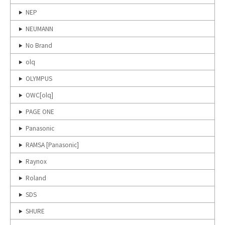
NEP
NEUMANN
No Brand
olq
OLYMPUS
OWC[olq]
PAGE ONE
Panasonic
RAMSA [Panasonic]
Raynox
Roland
SDS
SHURE