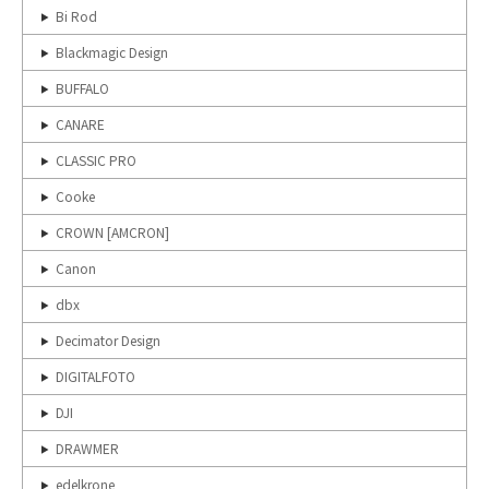
Bi Rod
Blackmagic Design
BUFFALO
CANARE
CLASSIC PRO
Cooke
CROWN [AMCRON]
Canon
dbx
Decimator Design
DIGITALFOTO
DJI
DRAWMER
edelkrone