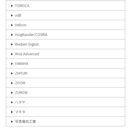
TOMOCA
vdB
Velbon
Voigtlander/COSINA
Western Digital
Wise Advanced
YAMAHA
ZHIYUN
ZOOM
ZUNOW
ハタヤ
マキタ
写真電気工業