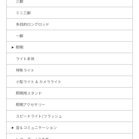
三脚
ミニ三脚
多目的ロングロッド
一脚
照明
ライト本体
特殊ライト
小型ライト & カメラライト
照明用スタンド
照明アクセサリー
スピードライト/フラッシュ
音＆コミュニケーション
レコーダー / ミキサー