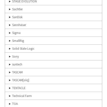
STAGE EVOLUTION
Sachtler
SanDisk
Sennheiser
Sigma
SmallRig
Solid State Logic
Sony
suntech
TASCAM
TASCAM[olq]
TENTACLE
Technical Farm
TOA