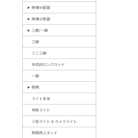
映像分配器
映像分割器
三脚/一脚
三脚
ミニ三脚
多目的ロングロッド
一脚
照明
ライト本体
特殊ライト
小型ライト & カメラライト
照明用スタンド