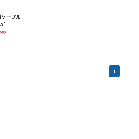
SDIケーブル
W]
（税込）
1