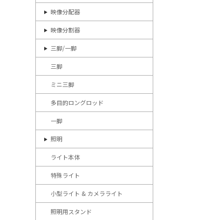
映像分配器
映像分割器
三脚/一脚
三脚
ミニ三脚
多目的ロングロッド
一脚
照明
ライト本体
特殊ライト
小型ライト & カメラライト
照明用スタンド