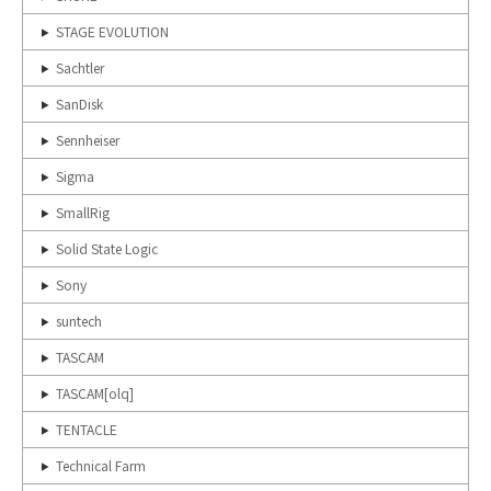
STAGE EVOLUTION
Sachtler
SanDisk
Sennheiser
Sigma
SmallRig
Solid State Logic
Sony
suntech
TASCAM
TASCAM[olq]
TENTACLE
Technical Farm