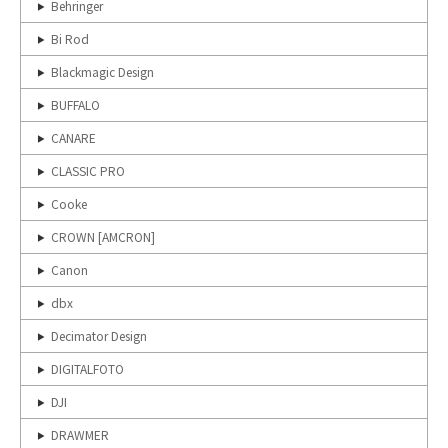
Behringer
Bi Rod
Blackmagic Design
BUFFALO
CANARE
CLASSIC PRO
Cooke
CROWN [AMCRON]
Canon
dbx
Decimator Design
DIGITALFOTO
DJI
DRAWMER