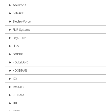
edelkrone
E-IMAGE
Electro-Voice
FLIR Systems
Feiyu Tech
Fiilex
GOPRO
HOLLYLAND
HOODMAN
IDX
Insta360
I-O DATA
JBL