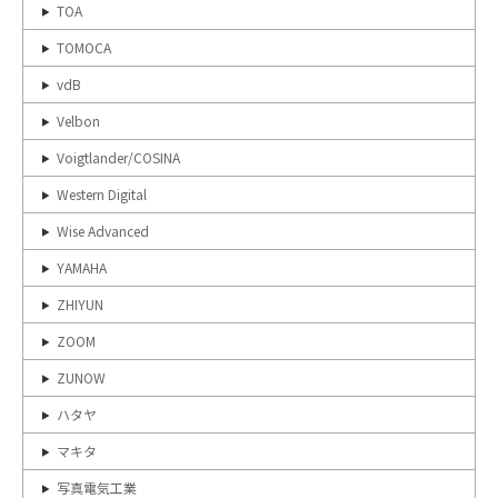
TOA
TOMOCA
vdB
Velbon
Voigtlander/COSINA
Western Digital
Wise Advanced
YAMAHA
ZHIYUN
ZOOM
ZUNOW
ハタヤ
マキタ
写真電気工業