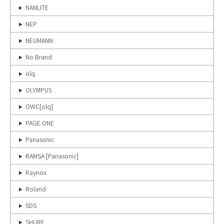
NANLITE
NEP
NEUMANN
No Brand
olq
OLYMPUS
OWC[olq]
PAGE ONE
Panasonic
RAMSA [Panasonic]
Raynox
Roland
SDS
SHURE