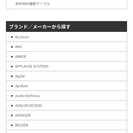
水中WiFi接続ケーブル
ブランド／メーカーから探す
Accsoon
AKG
ANKER
APPLAUSE SYSTEMS
Apple
Aputure
audio-technica
AVALON DESIGN
AVENGER
BELDEN