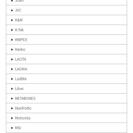
JOBY
JVC
K&M
K-Tek
KNIPEX
Kenko
LACITA
LAOWA
Lastlite
Libec
METABONES
Manfrotto
Motorola
MSI