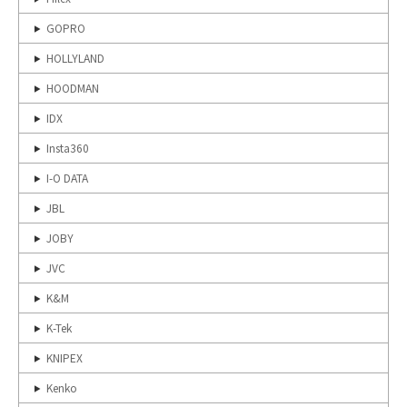
GOPRO
HOLLYLAND
HOODMAN
IDX
Insta360
I-O DATA
JBL
JOBY
JVC
K&M
K-Tek
KNIPEX
Kenko