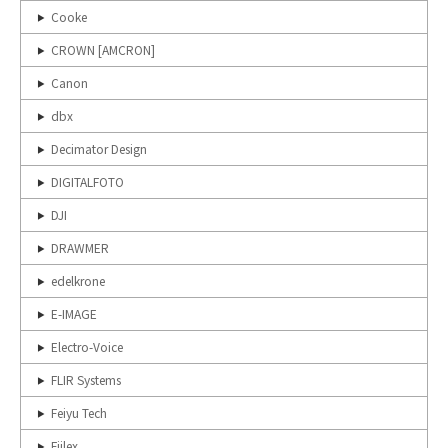
Cooke
CROWN [AMCRON]
Canon
dbx
Decimator Design
DIGITALFOTO
DJI
DRAWMER
edelkrone
E-IMAGE
Electro-Voice
FLIR Systems
Feiyu Tech
Fiilex