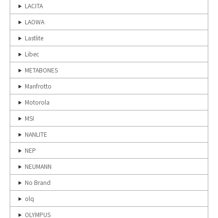
LACITA
LAOWA
Lastlite
Libec
METABONES
Manfrotto
Motorola
MSI
NANLITE
NEP
NEUMANN
No Brand
olq
OLYMPUS