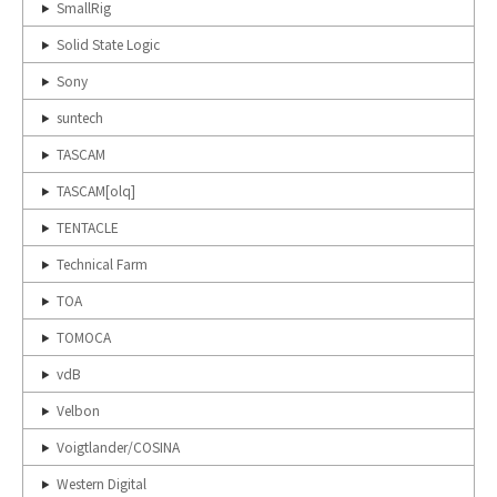
SmallRig
Solid State Logic
Sony
suntech
TASCAM
TASCAM[olq]
TENTACLE
Technical Farm
TOA
TOMOCA
vdB
Velbon
Voigtlander/COSINA
Western Digital