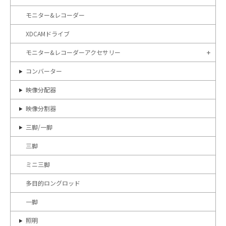
モニター&レコーダー
XDCAMドライブ
モニター&レコーダーアクセサリー
コンバーター
映像分配器
映像分割器
三脚/一脚
三脚
ミニ三脚
多目的ロングロッド
一脚
照明