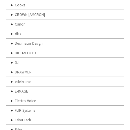
Cooke
CROWN [AMCRON]
Canon
dbx
Decimator Design
DIGITALFOTO
DJI
DRAWMER
edelkrone
E-IMAGE
Electro-Voice
FLIR Systems
Feiyu Tech
Fiilex