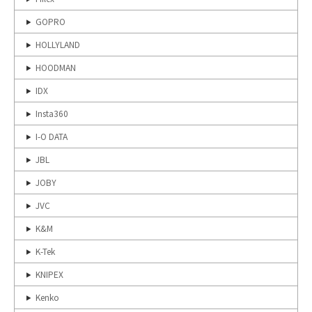
GOPRO
HOLLYLAND
HOODMAN
IDX
Insta360
I-O DATA
JBL
JOBY
JVC
K&M
K-Tek
KNIPEX
Kenko