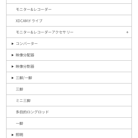
モニター&レコーダー
XDCAMドライブ
モニター&レコーダーアクセサリー
コンバーター
映像分配器
映像分割器
三脚/一脚
三脚
ミニ三脚
多目的ロングロッド
一脚
照明