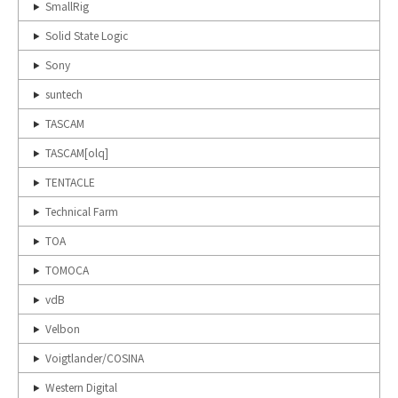
SmallRig
Solid State Logic
Sony
suntech
TASCAM
TASCAM[olq]
TENTACLE
Technical Farm
TOA
TOMOCA
vdB
Velbon
Voigtlander/COSINA
Western Digital