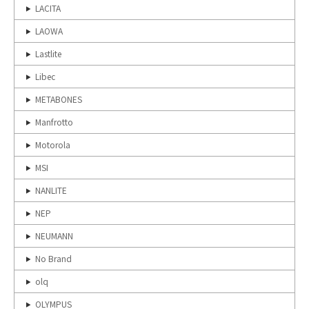
LACITA
LAOWA
Lastlite
Libec
METABONES
Manfrotto
Motorola
MSI
NANLITE
NEP
NEUMANN
No Brand
olq
OLYMPUS