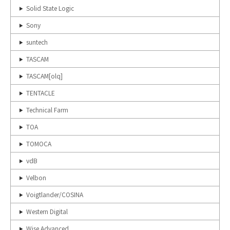
Solid State Logic
Sony
suntech
TASCAM
TASCAM[olq]
TENTACLE
Technical Farm
TOA
TOMOCA
vdB
Velbon
Voigtlander/COSINA
Western Digital
Wise Advanced