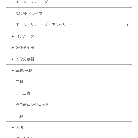
モニター&レコーダー
XDCAMドライブ
モニター&レコーダーアクセサリー
コンバーター
映像分配器
映像分割器
三脚/一脚
三脚
ミニ三脚
多目的ロングロッド
一脚
照明