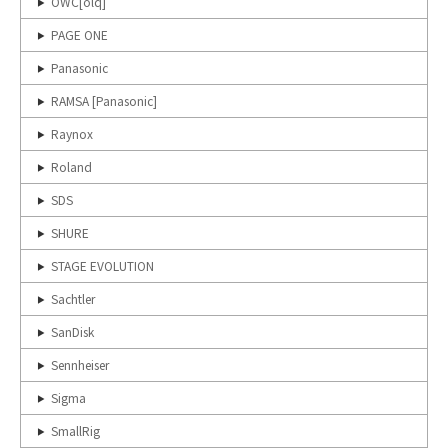
OWC[olq]
PAGE ONE
Panasonic
RAMSA [Panasonic]
Raynox
Roland
SDS
SHURE
STAGE EVOLUTION
Sachtler
SanDisk
Sennheiser
Sigma
SmallRig