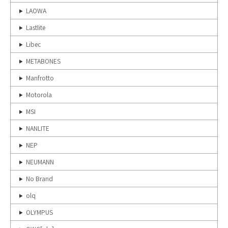
LAOWA
Lastlite
Libec
METABONES
Manfrotto
Motorola
MSI
NANLITE
NEP
NEUMANN
No Brand
olq
OLYMPUS