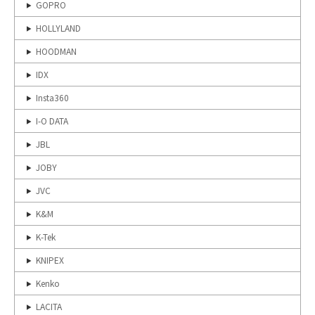
GOPRO
HOLLYLAND
HOODMAN
IDX
Insta360
I-O DATA
JBL
JOBY
JVC
K&M
K-Tek
KNIPEX
Kenko
LACITA