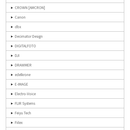
CROWN [AMCRON]
Canon
dbx
Decimator Design
DIGITALFOTO
DJI
DRAWMER
edelkrone
E-IMAGE
Electro-Voice
FLIR Systems
Feiyu Tech
Fiilex