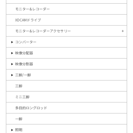
モニター&レコーダー
XDCAMドライブ
モニター&レコーダーアクセサリー
コンバーター
映像分配器
映像分割器
三脚/一脚
三脚
ミニ三脚
多目的ロングロッド
一脚
照明