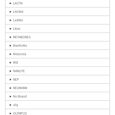
LACITA
LAOWA
Lastlite
Libec
METABONES
Manfrotto
Motorola
MSI
NANLITE
NEP
NEUMANN
No Brand
olq
OLYMPUS