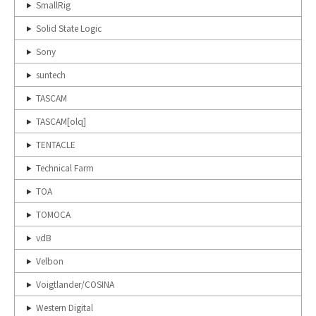
SmallRig
Solid State Logic
Sony
suntech
TASCAM
TASCAM[olq]
TENTACLE
Technical Farm
TOA
TOMOCA
vdB
Velbon
Voigtlander/COSINA
Western Digital