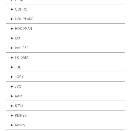
GOPRO
HOLLYLAND
HOODMAN
IDX
Insta360
I-O DATA
JBL
JOBY
JVC
K&M
K-Tek
KNIPEX
Kenko