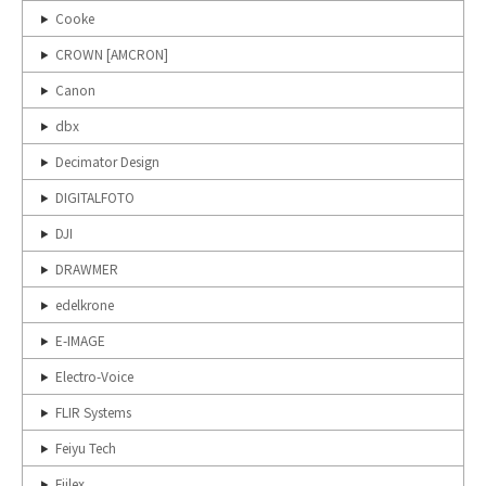
Cooke
CROWN [AMCRON]
Canon
dbx
Decimator Design
DIGITALFOTO
DJI
DRAWMER
edelkrone
E-IMAGE
Electro-Voice
FLIR Systems
Feiyu Tech
Fiilex