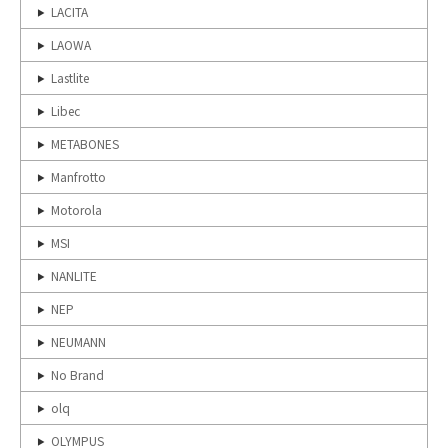
LACITA
LAOWA
Lastlite
Libec
METABONES
Manfrotto
Motorola
MSI
NANLITE
NEP
NEUMANN
No Brand
olq
OLYMPUS