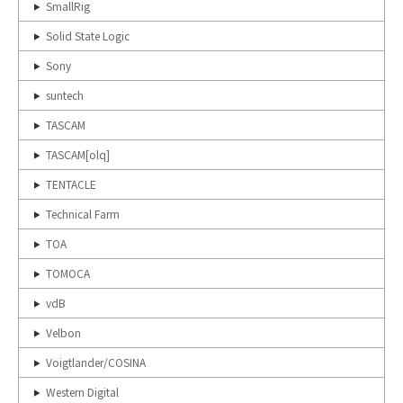
SmallRig
Solid State Logic
Sony
suntech
TASCAM
TASCAM[olq]
TENTACLE
Technical Farm
TOA
TOMOCA
vdB
Velbon
Voigtlander/COSINA
Western Digital