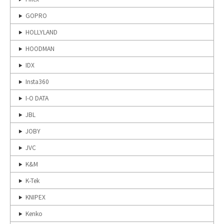
GOPRO
HOLLYLAND
HOODMAN
IDX
Insta360
I-O DATA
JBL
JOBY
JVC
K&M
K-Tek
KNIPEX
Kenko