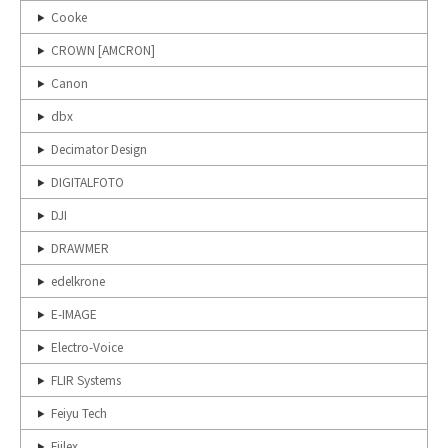
Cooke
CROWN [AMCRON]
Canon
dbx
Decimator Design
DIGITALFOTO
DJI
DRAWMER
edelkrone
E-IMAGE
Electro-Voice
FLIR Systems
Feiyu Tech
Fiilex