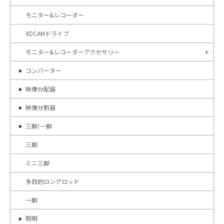
モニター&レコーダー
XDCAMドライブ
モニター&レコーダーアクセサリー
コンバーター
映像分配器
映像分割器
三脚/一脚
三脚
ミニ三脚
多目的ロングロッド
一脚
照明