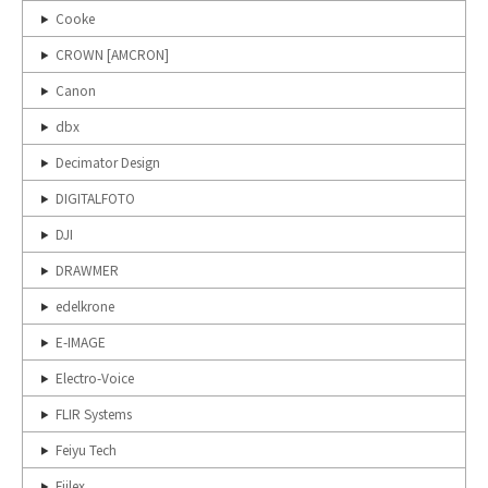
Cooke
CROWN [AMCRON]
Canon
dbx
Decimator Design
DIGITALFOTO
DJI
DRAWMER
edelkrone
E-IMAGE
Electro-Voice
FLIR Systems
Feiyu Tech
Fiilex