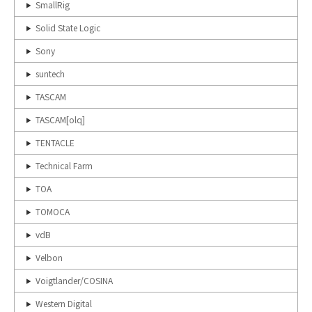
SmallRig
Solid State Logic
Sony
suntech
TASCAM
TASCAM[olq]
TENTACLE
Technical Farm
TOA
TOMOCA
vdB
Velbon
Voigtlander/COSINA
Western Digital