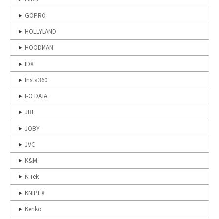
GOPRO
HOLLYLAND
HOODMAN
IDX
Insta360
I-O DATA
JBL
JOBY
JVC
K&M
K-Tek
KNIPEX
Kenko