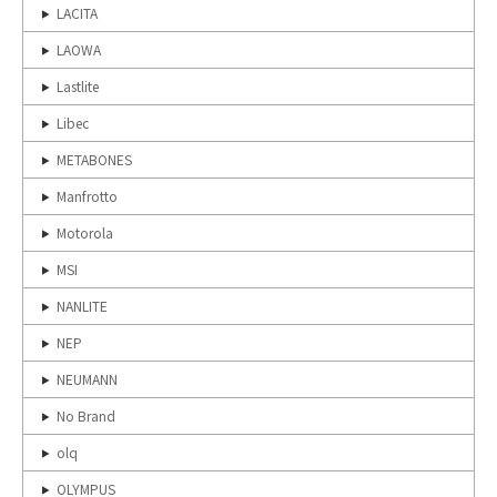
LACITA
LAOWA
Lastlite
Libec
METABONES
Manfrotto
Motorola
MSI
NANLITE
NEP
NEUMANN
No Brand
olq
OLYMPUS