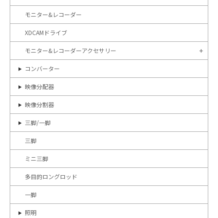
モニター&レコーダー
XDCAMドライブ
モニター&レコーダーアクセサリー
コンバーター
映像分配器
映像分割器
三脚/一脚
三脚
ミニ三脚
多目的ロングロッド
一脚
照明