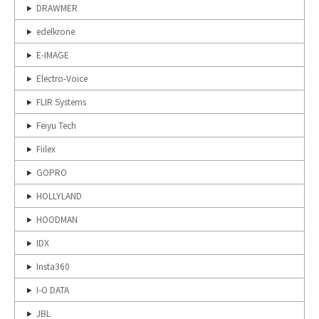
DRAWMER
edelkrone
E-IMAGE
Electro-Voice
FLIR Systems
Feiyu Tech
Fiilex
GOPRO
HOLLYLAND
HOODMAN
IDX
Insta360
I-O DATA
JBL