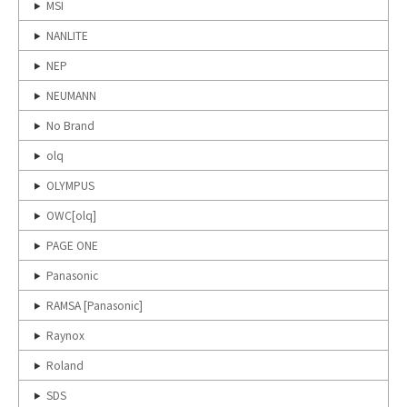
MSI
NANLITE
NEP
NEUMANN
No Brand
olq
OLYMPUS
OWC[olq]
PAGE ONE
Panasonic
RAMSA [Panasonic]
Raynox
Roland
SDS