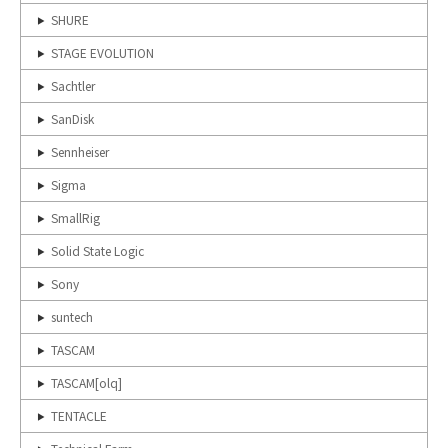
SHURE
STAGE EVOLUTION
Sachtler
SanDisk
Sennheiser
Sigma
SmallRig
Solid State Logic
Sony
suntech
TASCAM
TASCAM[olq]
TENTACLE