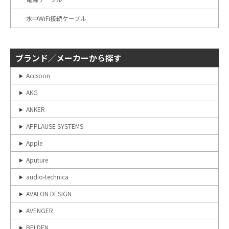
水中WiFi接続ケーブル
ブランド／メーカーから探す
Accsoon
AKG
ANKER
APPLAUSE SYSTEMS
Apple
Aputure
audio-technica
AVALON DESIGN
AVENGER
BELDEN