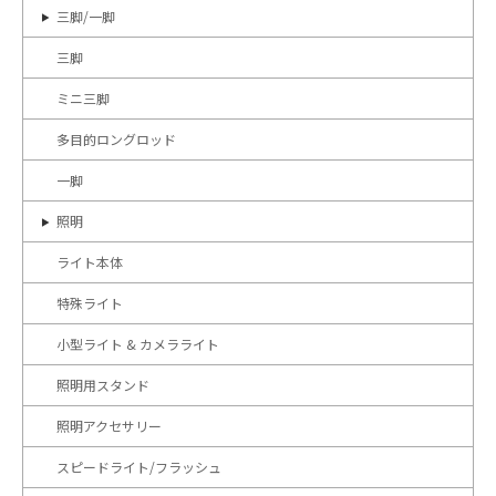
三脚/一脚
三脚
ミニ三脚
多目的ロングロッド
一脚
照明
ライト本体
特殊ライト
小型ライト & カメラライト
照明用スタンド
照明アクセサリー
スピードライト/フラッシュ