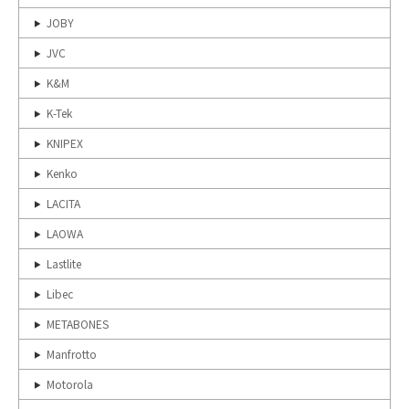
JOBY
JVC
K&M
K-Tek
KNIPEX
Kenko
LACITA
LAOWA
Lastlite
Libec
METABONES
Manfrotto
Motorola