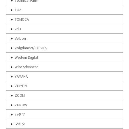
Technical Farm
TOA
TOMOCA
vdB
Velbon
Voigtlander/COSINA
Western Digital
Wise Advanced
YAMAHA
ZHIYUN
ZOOM
ZUNOW
ハタヤ
マキタ