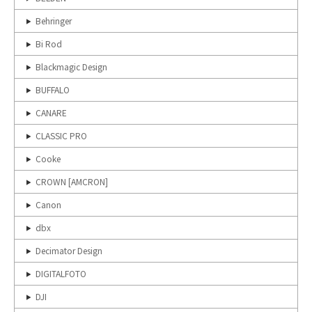
Behringer
Bi Rod
Blackmagic Design
BUFFALO
CANARE
CLASSIC PRO
Cooke
CROWN [AMCRON]
Canon
dbx
Decimator Design
DIGITALFOTO
DJI