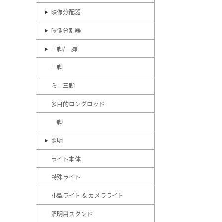
映像分配器
映像分割器
三脚/一脚
三脚
ミニ三脚
多目的ロングロッド
一脚
照明
ライト本体
特殊ライト
小型ライト & カメラライト
照明用スタンド