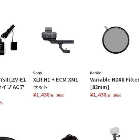
Sony
Kenko
7sIII,ZV-E1
XLR-H1 + ECM-XM1
Variable NDXII Filter
0タイプ ACア
セット
[82mm]
¥1,430
¥1,430
/日（税込）
/日（税込）
込）