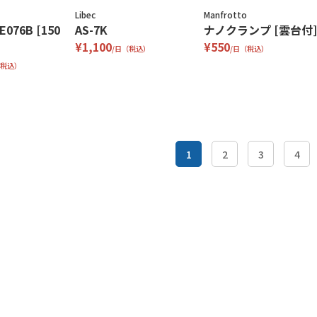
Libec
Manfrotto
076B [150
AS-7K
ナノクランプ [雲台付]
¥1,100
¥550
/日（税込）
/日（税込）
（税込）
1
2
3
4