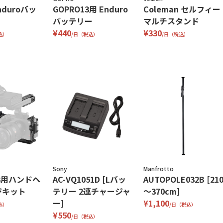
nduroバッ
GOPRO13用 Enduro
Coleman セルフィー
バッテリー
マルチスタンド
¥440
¥330
込）
/日（税込）
/日（税込）
Sony
Manfrotto
FX3用ハンドヘ
AC-VQ1051D [Lバッ
AUTOPOLE032B [21
ジキット
テリー 2連チャージャ
～370cm]
ー]
¥1,100
込）
/日（税込）
¥550
/日（税込）