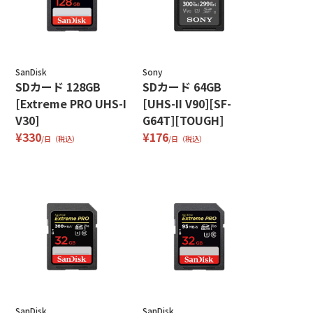
SanDisk
Sony
SDカード 128GB
SDカード 64GB
[Extreme PRO UHS-I
[UHS-II V90][SF-
V30]
G64T][TOUGH]
¥330
¥176
/日（税込）
/日（税込）
SanDisk
SanDisk