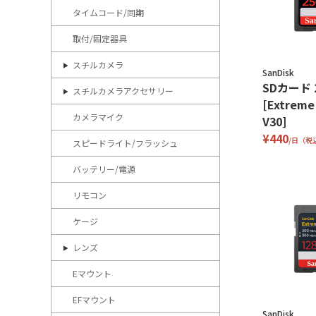
タイムコード/同期
取付/固定器具
スチルカメラ
SanDisk
SDカード 
スチルカメラアクセサリー
[Extreme
カメラマイク
V30]
¥440
/日（税
スピードライト/フラッシュ
バッテリー/電源
リモコン
ケージ
レンズ
Eマウント
EFマウント
SanDisk