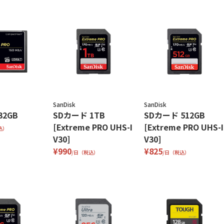
SanDisk
SanDisk
32GB
SDカード 1TB
SDカード 512GB
[Extreme PRO UHS-I
[Extreme PRO UHS-I
込）
V30]
V30]
¥990
¥825
/日（税込）
/日（税込）