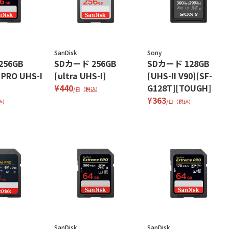
SanDisk
Sony
256GB
SDカード 256GB
SDカード 128GB
 PRO UHS-I
[ultra UHS-I]
[UHS-II V90][SF-
¥440
G128T][TOUGH]
/日（税込）
¥363
込）
/日（税込）
SanDisk
SanDisk