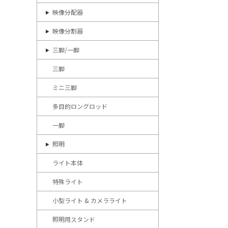
映像分配器
映像分割器
三脚/一脚
三脚
ミニ三脚
多目的ロングロッド
一脚
照明
ライト本体
特殊ライト
小型ライト & カメラライト
照明用スタンド