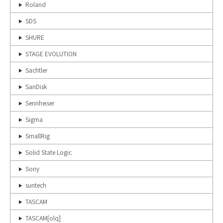
Roland
SDS
SHURE
STAGE EVOLUTION
Sachtler
SanDisk
Sennheiser
Sigma
SmallRig
Solid State Logic
Sony
suntech
TASCAM
TASCAM[olq]