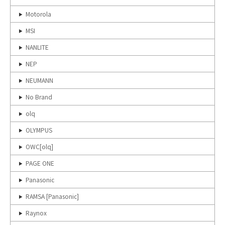
Motorola
MSI
NANLITE
NEP
NEUMANN
No Brand
olq
OLYMPUS
OWC[olq]
PAGE ONE
Panasonic
RAMSA [Panasonic]
Raynox