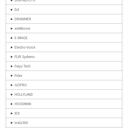
DJI
DRAWMER
edelkrone
E-IMAGE
Electro-Voice
FLIR Systems
Feiyu Tech
Fiilex
GOPRO
HOLLYLAND
HOODMAN
IDX
Insta360