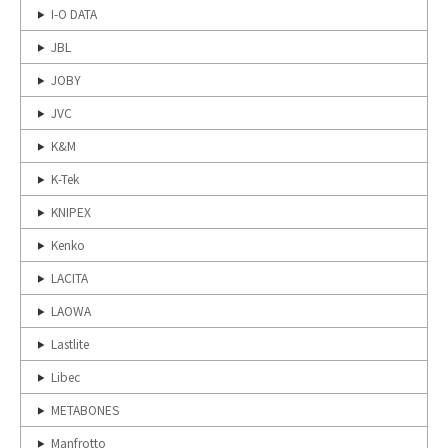
I-O DATA
JBL
JOBY
JVC
K&M
K-Tek
KNIPEX
Kenko
LACITA
LAOWA
Lastlite
Libec
METABONES
Manfrotto