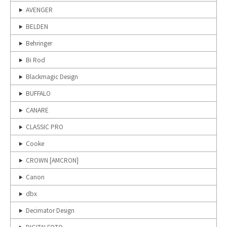
AVENGER
BELDEN
Behringer
Bi Rod
Blackmagic Design
BUFFALO
CANARE
CLASSIC PRO
Cooke
CROWN [AMCRON]
Canon
dbx
Decimator Design
DIGITALFOTO