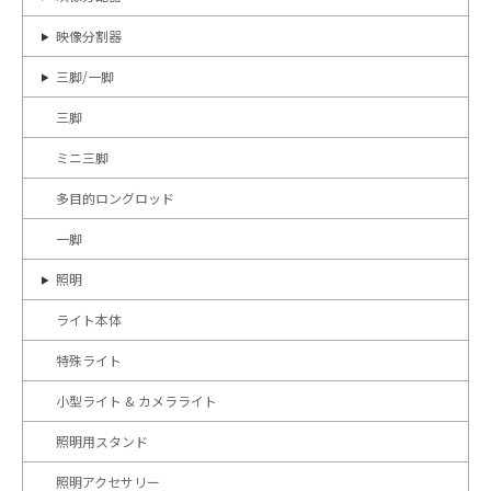
映像分割器
三脚/一脚
三脚
ミニ三脚
多目的ロングロッド
一脚
照明
ライト本体
特殊ライト
小型ライト & カメラライト
照明用スタンド
照明アクセサリー