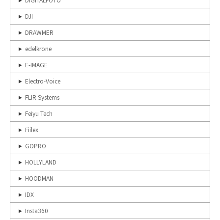
DJI
DRAWMER
edelkrone
E-IMAGE
Electro-Voice
FLIR Systems
Feiyu Tech
Fiilex
GOPRO
HOLLYLAND
HOODMAN
IDX
Insta360