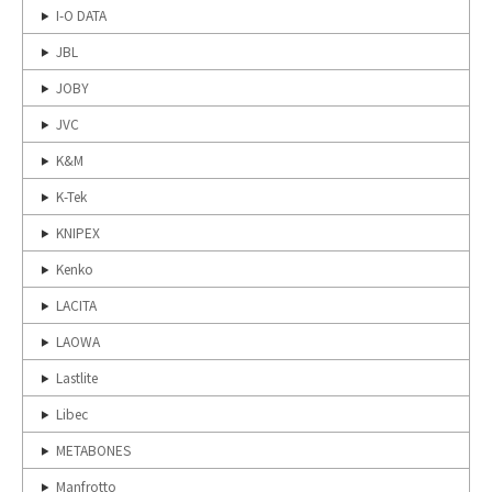
I-O DATA
JBL
JOBY
JVC
K&M
K-Tek
KNIPEX
Kenko
LACITA
LAOWA
Lastlite
Libec
METABONES
Manfrotto