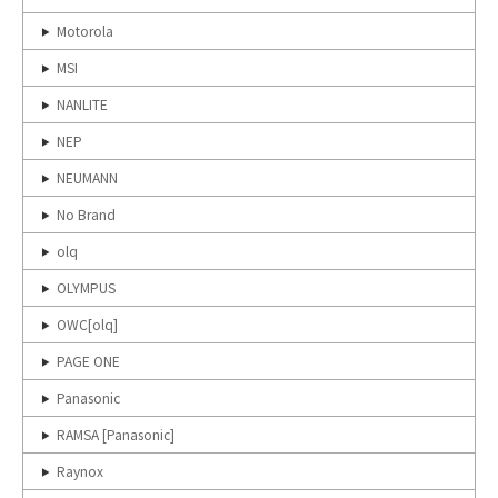
Motorola
MSI
NANLITE
NEP
NEUMANN
No Brand
olq
OLYMPUS
OWC[olq]
PAGE ONE
Panasonic
RAMSA [Panasonic]
Raynox