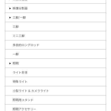
映像分割器
三脚/一脚
三脚
ミニ三脚
多目的ロングロッド
一脚
照明
ライト本体
特殊ライト
小型ライト & カメラライト
照明用スタンド
照明アクセサリー