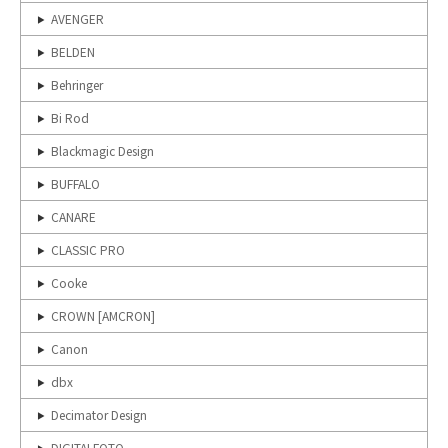
AVENGER
BELDEN
Behringer
Bi Rod
Blackmagic Design
BUFFALO
CANARE
CLASSIC PRO
Cooke
CROWN [AMCRON]
Canon
dbx
Decimator Design
DIGITALFOTO