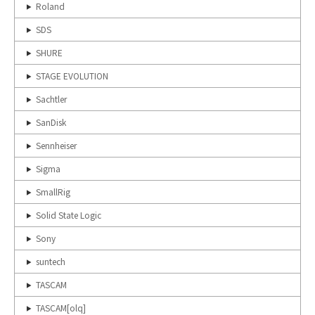
Roland
SDS
SHURE
STAGE EVOLUTION
Sachtler
SanDisk
Sennheiser
Sigma
SmallRig
Solid State Logic
Sony
suntech
TASCAM
TASCAM[olq]