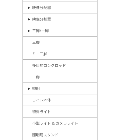
映像分配器
映像分割器
三脚/一脚
三脚
ミニ三脚
多目的ロングロッド
一脚
照明
ライト本体
特殊ライト
小型ライト & カメラライト
照明用スタンド