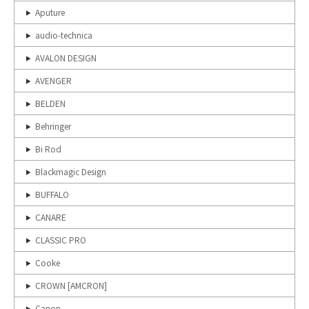
Aputure
audio-technica
AVALON DESIGN
AVENGER
BELDEN
Behringer
Bi Rod
Blackmagic Design
BUFFALO
CANARE
CLASSIC PRO
Cooke
CROWN [AMCRON]
Canon