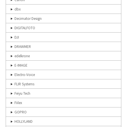
dbx
Decimator Design
DIGITALFOTO
DJI
DRAWMER
edelkrone
E-IMAGE
Electro-Voice
FLIR Systems
Feiyu Tech
Fiilex
GOPRO
HOLLYLAND