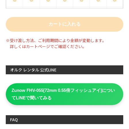
8/24
8/25
8/26
8/27
8/28
8/29
8/30
◎
◎
◎
◎
◎
◎
◎
8/31
9/1
9/2
9/3
9/4
9/5
9/6
◎
◎
◎
◎
◎
◎
◎
※受け渡し方法、ご利用期間により金額が変動します。
詳しくはカートページでご確認ください。
9/7
9/8
9/9
9/10
9/11
9/12
9/13
◎
◎
◎
◎
◎
◎
◎
9/14
9/15
9/16
9/17
9/18
9/19
9/20
オルク レンタル 公式LINE
◎
◎
◎
◎
◎
◎
◎
9/21
9/22
9/23
9/24
9/25
9/26
9/27
Zunow FHV-055[72mm 0.55倍フィッシュアイ]につい
◎
◎
◎
◎
◎
◎
◎
てLINEで聞いてみる
9/28
9/29
9/30
10/1
10/2
10/3
10/4
◎
◎
◎
◎
◎
◎
◎
FAQ
10/5
10/6
10/7
10/8
10/9
10/10
10/11