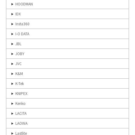
HOODMAN
IDX
Insta360
I-O DATA
JBL
JOBY
JVC
K&M
K-Tek
KNIPEX
Kenko
LACITA
LAOWA
Lastlite