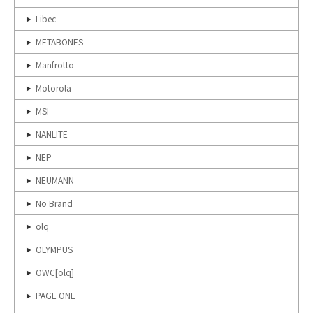
Libec
METABONES
Manfrotto
Motorola
MSI
NANLITE
NEP
NEUMANN
No Brand
olq
OLYMPUS
OWC[olq]
PAGE ONE