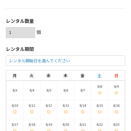
レンタル数量
個
レンタル期間
レンタル開始日を選んでください
月
火
水
木
金
土
日
8/8
8/9
8/3
8/4
8/5
8/6
8/7
◎
◎
8/10
8/11
8/12
8/13
8/14
8/15
8/16
◎
◎
◎
◎
◎
◎
◎
8/17
8/18
8/19
8/20
8/21
8/22
8/23
◎
◎
◎
◎
◎
◎
◎