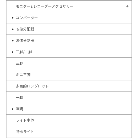
モニター&レコーダーアクセサリー
コンバーター
映像分配器
映像分割器
三脚/一脚
三脚
ミニ三脚
多目的ロングロッド
一脚
照明
ライト本体
特殊ライト