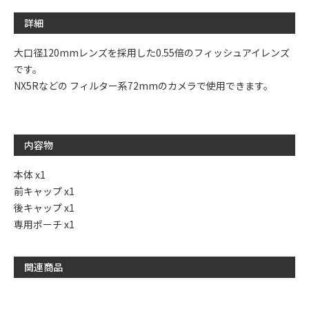
◎
◎
◎
◎
◎
◎
◎
詳細
10/12
10/13
10/14
10/15
10/16
10/17
10/18
◎
◎
◎
◎
◎
◎
◎
大口径120mmレンズを採用した0.55倍のフィッシュアイレンズ
です。
10/19
10/20
10/21
10/22
10/23
10/24
10/25
NX5Rなどの フィルター系72mmのカメラで使用できます。
◎
◎
◎
◎
◎
◎
◎
内容物
本体 x1
前キャップ x1
後キャップ x1
専用ポーチ x1
関連商品