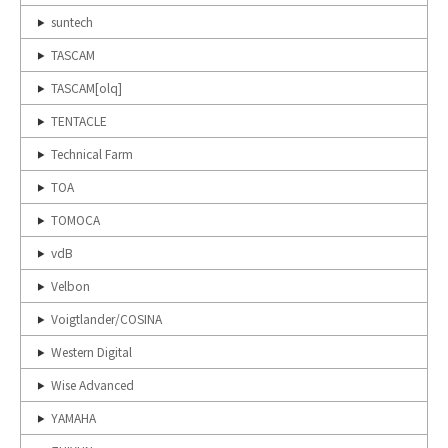
suntech
TASCAM
TASCAM[olq]
TENTACLE
Technical Farm
TOA
TOMOCA
vdB
Velbon
Voigtlander/COSINA
Western Digital
Wise Advanced
YAMAHA