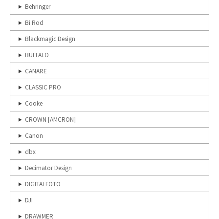
Behringer
Bi Rod
Blackmagic Design
BUFFALO
CANARE
CLASSIC PRO
Cooke
CROWN [AMCRON]
Canon
dbx
Decimator Design
DIGITALFOTO
DJI
DRAWMER