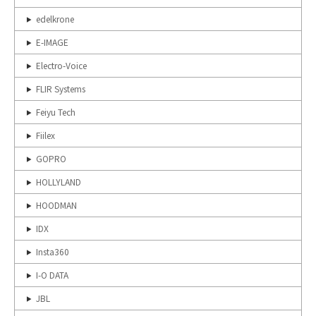
edelkrone
E-IMAGE
Electro-Voice
FLIR Systems
Feiyu Tech
Fiilex
GOPRO
HOLLYLAND
HOODMAN
IDX
Insta360
I-O DATA
JBL