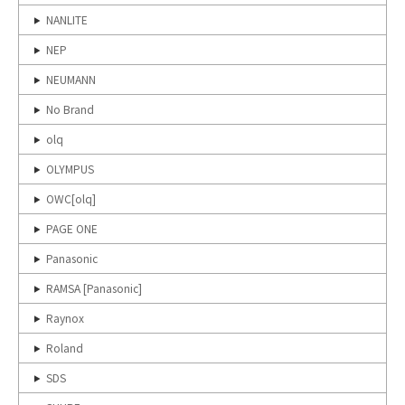
NANLITE
NEP
NEUMANN
No Brand
olq
OLYMPUS
OWC[olq]
PAGE ONE
Panasonic
RAMSA [Panasonic]
Raynox
Roland
SDS