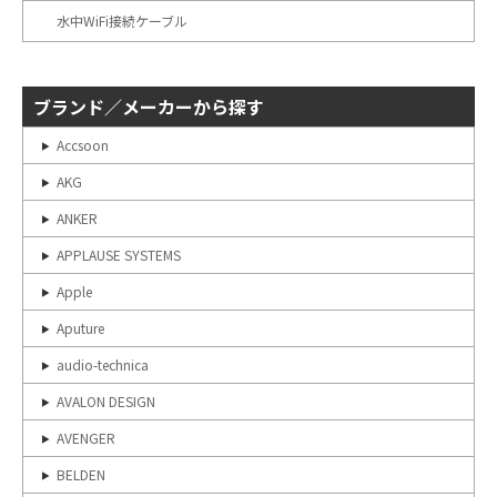
水中WiFi接続ケーブル
ブランド／メーカーから探す
Accsoon
AKG
ANKER
APPLAUSE SYSTEMS
Apple
Aputure
audio-technica
AVALON DESIGN
AVENGER
BELDEN