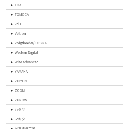
TOA
TOMOCA
vdB
Velbon
Voigtlander/COSINA
Western Digital
Wise Advanced
YAMAHA
ZHIYUN
ZOOM
ZUNOW
ハタヤ
マキタ
写真電気工業