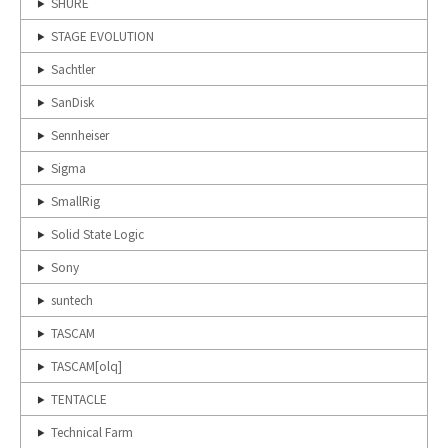
SHURE
STAGE EVOLUTION
Sachtler
SanDisk
Sennheiser
Sigma
SmallRig
Solid State Logic
Sony
suntech
TASCAM
TASCAM[olq]
TENTACLE
Technical Farm