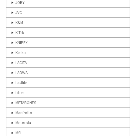
JOBY
JVC
K&M
K-Tek
KNIPEX
Kenko
LACITA
LAOWA
Lastlite
Libec
METABONES
Manfrotto
Motorola
MSI