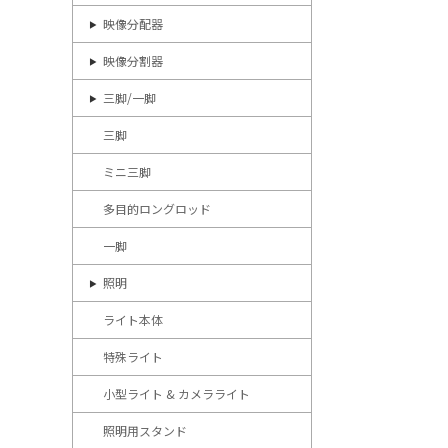
映像分配器
映像分割器
三脚/一脚
三脚
ミニ三脚
多目的ロングロッド
一脚
照明
ライト本体
特殊ライト
小型ライト & カメラライト
照明用スタンド