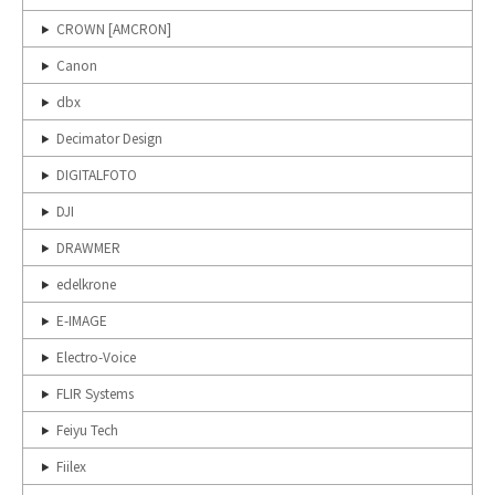
CROWN [AMCRON]
Canon
dbx
Decimator Design
DIGITALFOTO
DJI
DRAWMER
edelkrone
E-IMAGE
Electro-Voice
FLIR Systems
Feiyu Tech
Fiilex