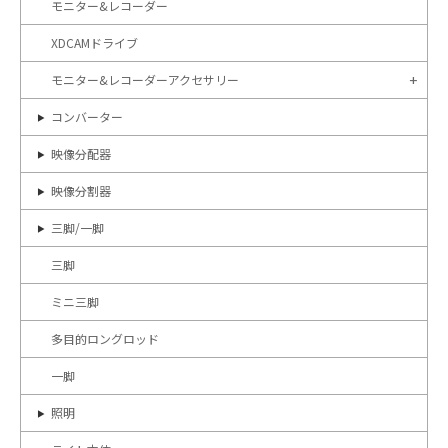
モニター&レコーダー
XDCAMドライブ
モニター&レコーダーアクセサリー
コンバーター
映像分配器
映像分割器
三脚/一脚
三脚
ミニ三脚
多目的ロングロッド
一脚
照明