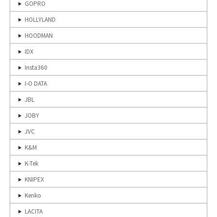
GOPRO
HOLLYLAND
HOODMAN
IDX
Insta360
I-O DATA
JBL
JOBY
JVC
K&M
K-Tek
KNIPEX
Kenko
LACITA