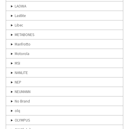
LAOWA
Lastlite
Libec
METABONES
Manfrotto
Motorola
MSI
NANLITE
NEP
NEUMANN
No Brand
olq
OLYMPUS