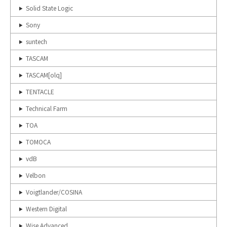
Solid State Logic
Sony
suntech
TASCAM
TASCAM[olq]
TENTACLE
Technical Farm
TOA
TOMOCA
vdB
Velbon
Voigtlander/COSINA
Western Digital
Wise Advanced