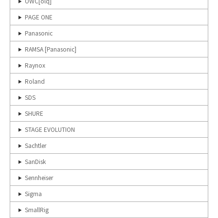
OWC[olq]
PAGE ONE
Panasonic
RAMSA [Panasonic]
Raynox
Roland
SDS
SHURE
STAGE EVOLUTION
Sachtler
SanDisk
Sennheiser
Sigma
SmallRig