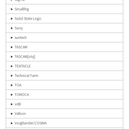
SmallRig
Solid State Logic
Sony
suntech
TASCAM
TASCAM[olq]
TENTACLE
Technical Farm
TOA
TOMOCA
vdB
Velbon
Voigtlander/COSINA