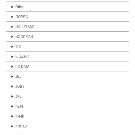
Fiilex
GOPRO
HOLLYLAND
HOODMAN
IDX
Insta360
I-O DATA
JBL
JOBY
JVC
K&M
K-Tek
KNIPEX