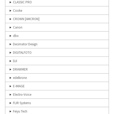
CLASSIC PRO
Cooke
CROWN [AMCRON]
Canon
dbx
Decimator Design
DIGITALFOTO
DJI
DRAWMER
edelkrone
E-IMAGE
Electro-Voice
FLIR Systems
Feiyu Tech