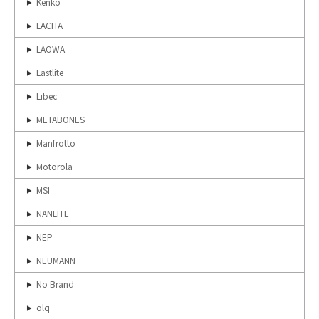
Kenko
LACITA
LAOWA
Lastlite
Libec
METABONES
Manfrotto
Motorola
MSI
NANLITE
NEP
NEUMANN
No Brand
olq