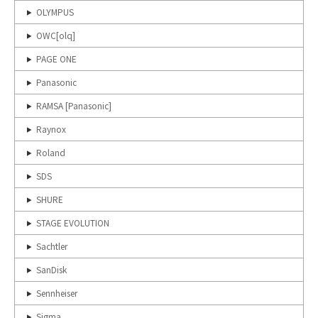
OLYMPUS
OWC[olq]
PAGE ONE
Panasonic
RAMSA [Panasonic]
Raynox
Roland
SDS
SHURE
STAGE EVOLUTION
Sachtler
SanDisk
Sennheiser
Sigma